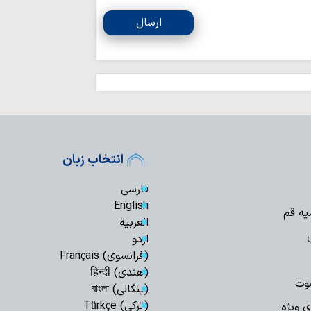
حفظ تنگه هرمز، 
است / دشمن به هیچ
ارسال
اعراف
بهره‌مندی از حک
انفاق است
اربعین امسال تج
به قائد شهید بود
اردوگاه جدید دان
قم احداث می‌شود
انتخاب زبان
صیانت از هویت د
هم‌افزایی همه دستگا
فارسی
چشم‌انداز برنامه 
English
یه قم
مصطفوی (ره) کاشان
العربیة
مرکز پژوهش‌های
اردو
پژوهشگر می‌پذیرد
(فرانسوی) Français
زن، کنشگری آگاه در
(هندی) हिन्दी
دینی
وت
(بنگالی) বাংলা
استمرار مسیر شهد
(ترکی) Türkçe
ی ویژه