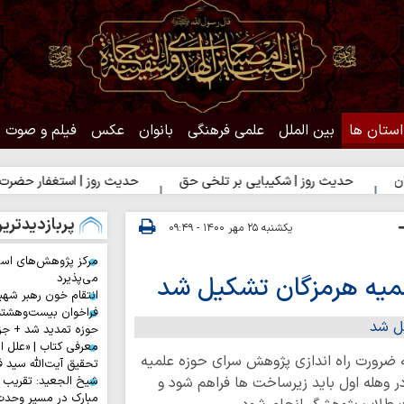
استان ها
بین الملل
علمی فرهنگی
بانوان
عکس
فیلم و صوت
حدیث روز | شکیبایی بر تلخی حق
حدیث روز | استغفار حضرت زهرا(س
پربازدیدتری
یکشنبه ۲۵ مهر ۱۴۰۰ - ۰۹:۴۹
مرکز پژوهش‌های اس
میه هرمزگان تشکیل شد
می‌پذیرد
انتقام خون رهبر شهی
فراخوان بیست‌وهشت
حوزه تمدید شد + جز
معرفی کتاب | «علل ا
 ضرورت راه اندازی پژوهش سرای حوزه علمیه
تحقیق آیت‌الله سید ف
ر وهله اول باید زیرساخت ها فراهم شود و
شیخ الجعید: تقریب س
مبارک در مسیر وحد