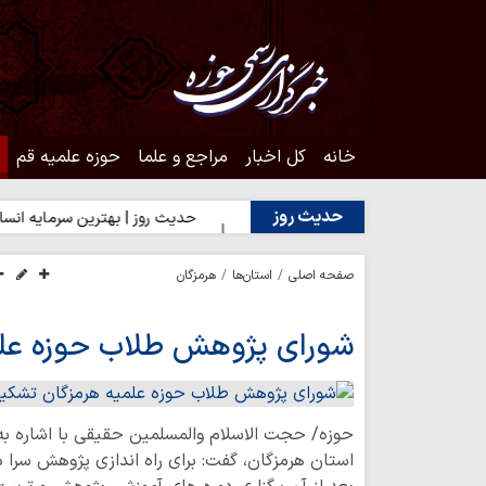
خانه
کل اخبار
مراجع و علما
حوزه علمیه قم
حدیث روز
دیک شدن به محبت اهل‌بیت(ع)
حدیث روز | بهترین سرمایه انسان
صفحه اصلی
استان‌ها
هرمزگان
شورای پژوهش طلاب حوزه عل
حوزه/ حجت الاسلام والمسلمین حقیقی با اشاره به
استان هرمزگان، گفت: برای راه اندازی پژوهش سرا د