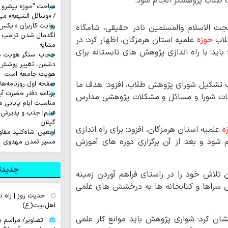
ت طلاب پژوهشگر انجام شود.
مباحث "حوزه پیشرو و
/ «وسائل الشیعه» می
ت الاسلام والمسلمین نادر حقیقی، شامگاه
لگدمال شدن ترامپ تا 
حوزه
علمیه استان هرمزگان، اظهار کرد: در
مشایه
ید با راه اندازی پژوهش های تابستانه برای
حجاب؛ سنگر هویت دی
دشمن، تغییر پوشش ب
هویت جامعه است
اف تشکیل شورای پژوهش طلاب، افزود: هدف ما
صفحه اول روزنامه‌های چهارشن
برنامه دفتر حضرت آی
ات شورا و مسائل و مشکلات پژوهشی مدارس
مناسبت ایام پایانی م
فیلم| جذب و پذیرش 
گیلان
ه
علمیه استان هرمزگان، افزود: برای راه اندازی
اربعین؛ شاه‌کلید مق
 شود و بعد از آن برگزاری دوره های آموزش
مسیر تمدن مهدوی
جدیدتر
 تلاش خود را در راستای فراهم آوردن زمینه
هش سراها و کتابخانه ها به درخشش های علمی
حدیث روز | راه
اهل‌بیت(ع)
شان کرد: شواری پژوهش باید موانع کار علمی
تصاویر/ مراسم ب