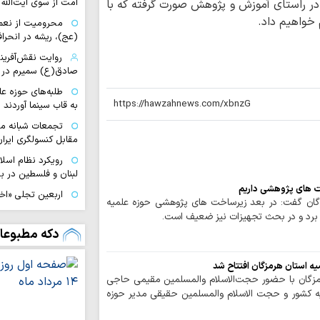
امت از سوی آیت‌الله 
ی در راستای آموزش و پژوهش صورت گرفته که با
 خواهیم داد.
محرومیت از نعم
(عج)، ریشه در انحراف
روایت نقش‌آفرین
صادق(ع) سمیرم در 
طلبه‌های حوزه ع
به قاب سینما آوردند
تجمعات شبانه مب
مقابل کنسولگری ایران
رویکرد نظام اسل
لبنان و فلسطین در بر
ت های پژوهشی داریم
اربعین تجلی «اخ
زگان گفت: در بعد زیرساخت های پژوهشی حوزه علمیه
دگرخواهی امام حسی
 برد و در بحث تجهیزات نیز ضعیف است.
ا
دکه مطبوعا
بویراحمدی به طریق 
تجربه متفاوت «
ه استان هرمزگان افتتاح شد
تا کربلا
زگان با حضور حجت‌الاسلام والمسلمین مقیمی حاجی
 کشور و حجت الاسلام والمسلمین حقیقی مدیر حوزه
ناگفته‌های مبلغ
خراسان از مسیر عشق