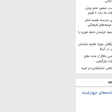
اراکی
ت حضور امام زمان
ات ما دارد + فیلم
ی مدرسه علمیه امام
عرصه‌های فرهنگی…
لمیه خراسان «خط خون» را
لّغان حوزه علمیه خراسان
 در کربلا…
امی دفاع از ملت های
ابر زورگویی…
لاص تشکیلاتی» و ثمره
ن(ع) است
عزام کاروان ۲۰۰ نفره نوجوانان کهگیلویه و
ت
الحسین…
رویش من» در مسیر نجف
ان جهادی حوزه علمیه