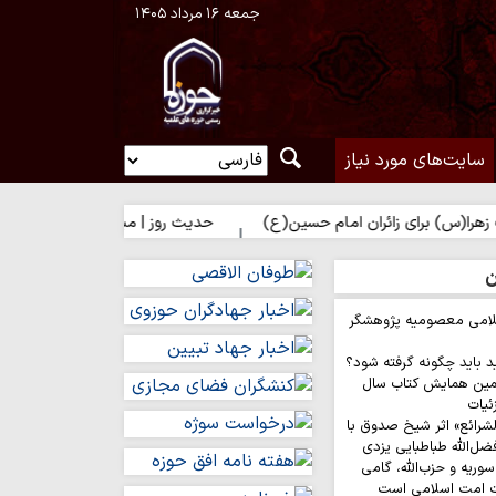
جمعه ۱۶ مرداد ۱۴۰۵
سایت‌های مورد نیاز
) برای زائران امام حسین(ع)
حدیث روز | مباهات خداوند به زائر امام
ن
لامی معصومیه پژوهشگر
د باید چگونه گرفته شود؟
مین همایش کتاب سال
ئیات
لشرائع» اثر شیخ صدوق با
ضل‌الله طباطبایی یزدی
وریه و حزب‌الله، گامی
ت امت اسلامی است