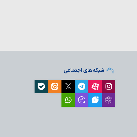
اولویت راهبردی کشور
 تعهدی پایبند…
۱۰ ویژگی پیامبر(ص) در آیه ۱۵۷ سوره
مت الهی از مهمترن برکات
لی وفاداری امت اسلامی
ش‌آموزی در منطقه فردو
شبکه‌های اجتماعی
ینی و فرهنگی، نیازمند
ه‌ها است
مدرسه علمیه آیت‌الله
 در سال تحصیلی…
 اسلامی معصومیه
 مسیر ساختن جامعه
ا، ضامن عزت و اقتدار