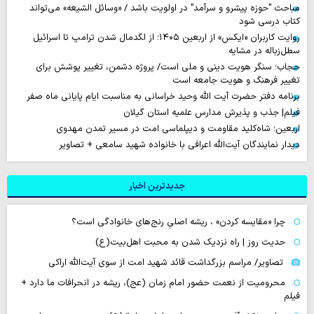
مباحث "حوزه پیشرو و سرآمد" در اولویت باشد / «وسائل الشیعه» می‌تواند
کتاب درسی شود
روایت‌ کاربران «ایکس» از اربعین ۱۴۰۵؛ از لگدمال شدن ترامپ تا اسرائیل
سطل‌زباله‌ در مشایه
حجاب؛ سنگر هویت دینی و ملی است/ پروژه دشمن، تغییر پوشش برای
تغییر فرهنگ و هویت جامعه است
برنامه دفتر حضرت آیت الله وحید خراسانی به مناسبت ایام پایانی ماه صفر
فیلم| جذب و پذیرش مدارس علمیه استان گیلان
اربعین؛ شاه‌کلید مقاومت و دیپلماسی امت در مسیر تمدن مهدوی
دیدار نمایندگان آیت‌الله اعرافی با خانواده شهید سامعی + تصاویر
جدیدترین اخبار
چرا «مقایسه کردن» ، ریشه اصلیِ رنج‌های خانوادگی است؟
حدیث روز | راه نزدیک شدن به محبت اهل‌بیت(ع)
تصاویر/ مراسم بزرگداشت قائد شهید امت از سوی آیت‌الله اراکی
محرومیت از نعمت حضور امام زمان (عج)، ریشه در انحرافات ما دارد +
فیلم