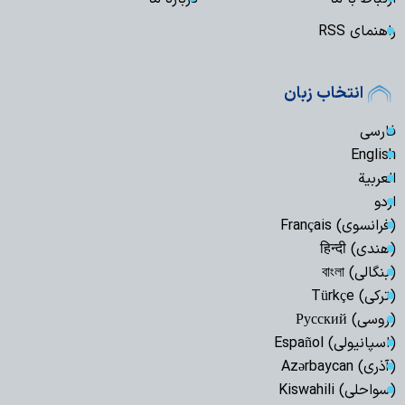
راهنمای RSS
انتخاب زبان
فارسی
English
العربیة
اردو
(فرانسوی) Français
(هندی) हिन्दी
(بنگالی) বাংলা
(ترکی) Türkçe
(روسی) Русский
(اسپانیولی) Español
(آذری) Azərbaycan
(سواحلی) Kiswahili