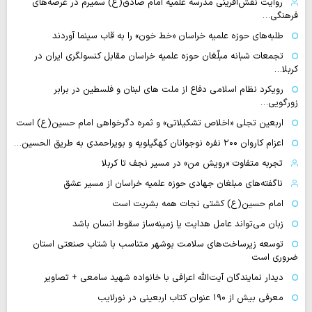
روایت نقش‌آفرینی مدرسه علمیه امام صادق(ع) سمیرم در عرصه‌های
فرهنگی…
طلبه‌های حوزه علمیه خراسان «خط خون» را به قاب سینما آوردند
تجمعات شبانه مبلّغان حوزه علمیه خراسان مقابل کنسولگری ایران در
کربلا…
رویکرد نظام اسلامی دفاع از ملت های لبنان و فلسطین در برابر
زورگویی…
اربعین تجلی «اخلاص تشکیلاتی» و ثمره دگرخواهی امام حسین(ع) است
اعزام کاروان ۲۰۰ نفره نوجوانان کهگیلویه و بویراحمدی به طریق الحسین…
تجربه متفاوت «رویش من» در مسیر نجف تا کربلا
ناگفته‌های مبلغان جهادی حوزه علمیه خراسان از مسیر عشق
امام حسین(ع) کشتی نجات همه بشریت است
زبان می‌تواند عامل هدایت یا زمینه‌ساز سقوط انسان باشد
توسعه زیرساخت‌های سلامت بوشهر متناسب با شتاب صنعتی استان
ضروری است
دیدار نمایندگان آیت‌الله اعرافی با خانواده شهید سامعی + تصاویر
معرفی بیش از ۱۹۰ عنوان کتاب اربعینی در نورلایب