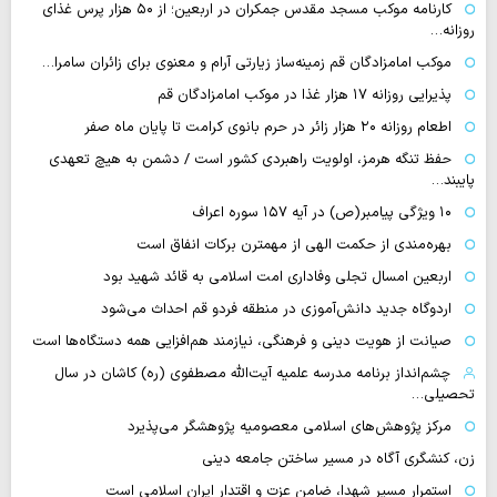
کارنامه موکب مسجد مقدس جمکران در اربعین؛ از ۵۰ هزار پرس غذای
روزانه…
موکب امامزادگان قم زمینه‌ساز زیارتی آرام و معنوی برای زائران سامرا…
پذیرایی روزانه ۱۷ هزار غذا در موکب امامزادگان قم
اطعام روزانه ۲۰ هزار زائر در حرم بانوی کرامت تا پایان ماه صفر
حفظ تنگه هرمز، اولویت راهبردی کشور است / دشمن به هیچ تعهدی
پایبند…
۱۰ ویژگی پیامبر(ص) در آیه ۱۵۷ سوره اعراف
بهره‌مندی از حکمت الهی از مهمترن برکات انفاق است
اربعین امسال تجلی وفاداری امت اسلامی به قائد شهید بود
اردوگاه جدید دانش‌آموزی در منطقه فردو قم احداث می‌شود
صیانت از هویت دینی و فرهنگی، نیازمند هم‌افزایی همه دستگاه‌ها است
چشم‌انداز برنامه مدرسه علمیه آیت‌الله مصطفوی (ره) کاشان در سال
تحصیلی…
مرکز پژوهش‌های اسلامی معصومیه پژوهشگر می‌پذیرد
زن، کنشگری آگاه در مسیر ساختن جامعه دینی
استمرار مسیر شهدا، ضامن عزت و اقتدار ایران اسلامی است