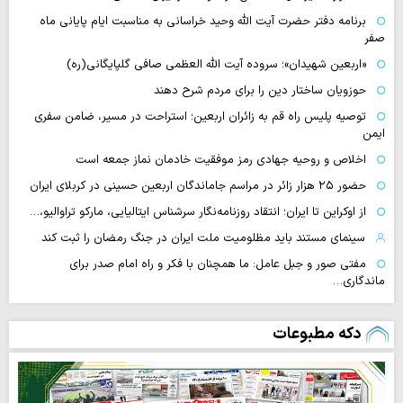
برنامه دفتر حضرت آیت الله وحید خراسانی به مناسبت ایام پایانی ماه
صفر
«اربعین شهیدان»؛ سروده آیت الله العظمی صافی گلپایگانی(ره)
حوزویان ساختار دین را برای مردم شرح دهند
توصیه پلیس راه قم به زائران اربعین؛ استراحت در مسیر، ضامن سفری
ایمن
اخلاص و روحیه جهادی رمز موفقیت خادمان نماز جمعه است
حضور ۲۵ هزار زائر در مراسم جاماندگان اربعین حسینی در کربلای ایران
از اوکراین تا ایران؛ انتقاد روزنامه‌نگار سرشناس ایتالیایی، مارکو تراوالیو،…
سینمای مستند باید مظلومیت ملت ایران در جنگ رمضان را ثبت کند
مفتی صور و جبل عامل: ما همچنان با فکر و راه امام صدر برای
ماندگاری…
دکه مطبوعات