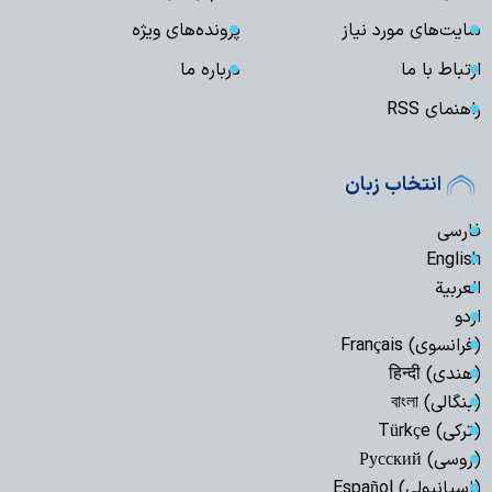
سایت‌های مورد نیاز
پرونده‌های ویژه
ارتباط با ما
درباره ما
راهنمای RSS
انتخاب زبان
فارسی
English
العربیة
اردو
(فرانسوی) Français
(هندی) हिन्दी
(بنگالی) বাংলা
(ترکی) Türkçe
(روسی) Русский
(اسپانیولی) Español