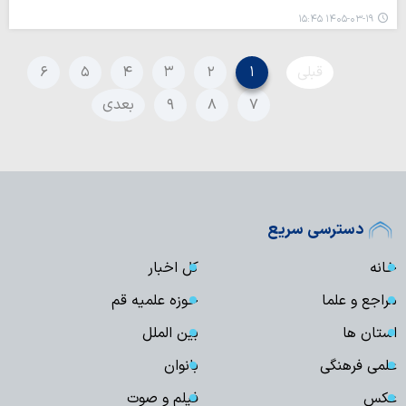
۱۴۰۵-۰۳-۱۹ ۱۵:۴۵
قبلی
۱
۲
۳
۴
۵
۶
۷
۸
۹
بعدی
دسترسی سریع
خانه
کل اخبار
مراجع و علما
حوزه علمیه قم
استان ها
بین الملل
علمی فرهنگی
بانوان
عکس
فیلم و صوت