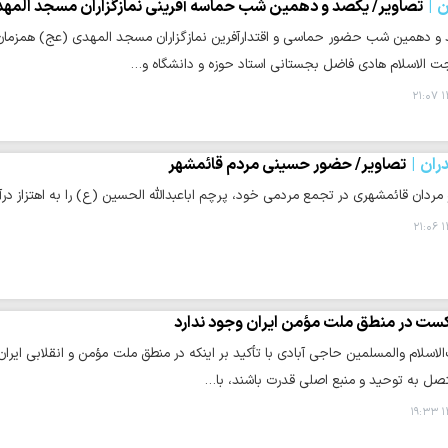
ن
تصاویر/ یکصد و دهمین شب حماسه آفرینی نمازگزاران مسجد المهدی
و دهمین شب حضور حماسی و اقتدارآفرین نمازگزاران مسجد المهدی (عج) همزمان
 الاسلام هادی فاضل بجستانی استاد حوزه و دانشگاه و…
۱
ران
تصاویر/ حضور حسینی مردم قائمشهر
 مردان قائمشهری در تجمع مردمی خود، پرچم اباعبدالله الحسین (ع) را به اهتزاز درآو
۱
ت در منطق ملت مؤمن ایران وجود ندارد
اسلام والمسلمین حاجی آبادی با تأکید بر اینکه در منطق ملت مؤمن و انقلابی ایر
صل به توحید و منبع اصلی قدرت باشند، با…
۱