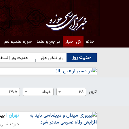
خانه
کل اخبار
مراجع و علما
حوزه علمیه قم
حدیث روز
حدیث روز | شکیبایی بر تلخی حق
حدیث روز | استغفار حضرت زهرا
تاریخ
28
خرداد
1405
تهران
پیر
حوزه/ امانی