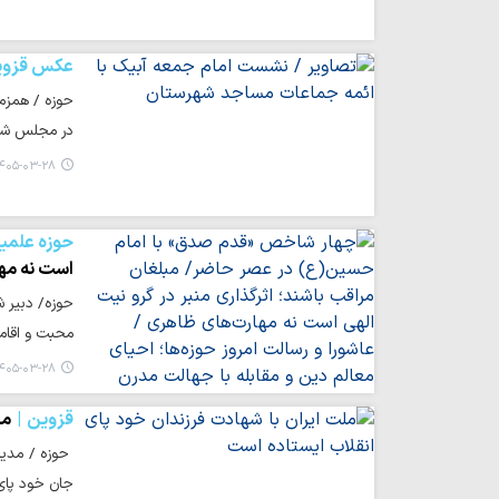
عکس قزوی
حوزه / همزم
در مجلس شور
۴۰۵-۰۳-۲۸ ۱۹:۰۲
حوزه علمی
است نه مها
حوزه/ دبیر ش
محبت و اقامه
۴۰۵-۰۳-۲۸ ۱۸:۴۴
قزوین
مل
حوزه / مدیر
جان خود پای