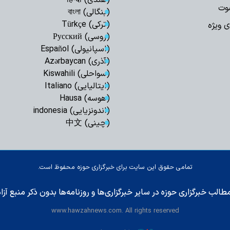
(هندی) हिन्दी
وت
(بنگالی) বাংলা
(ترکی) Türkçe
ی ویژه
(روسی) Русский
(اسپانیولی) Español
(آذری) Azərbaycan
(سواحلی) Kiswahili
(ایتالیایی) Italiano
(هوسه) Hausa
(اندونزیایی) indonesia
(چینی) 中文
تمامی حقوق این سایت برای خبرگزاری حوزه محفوظ است.
طالب خبرگزاری حوزه در سایر خبرگزاری‌ها و روزنامه‌ها بدون ذکر منبع آز
www.hawzahnews.com. All rights reserved