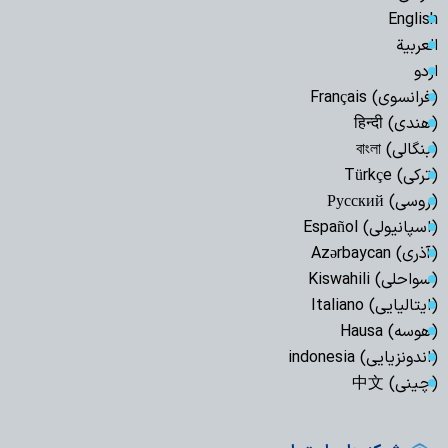
English
العربیة
اردو
(فرانسوی) Français
(هندی) हिन्दी
(بنگالی) বাংলা
(ترکی) Türkçe
(روسی) Русский
(اسپانیولی) Español
(آذری) Azərbaycan
(سواحلی) Kiswahili
(ایتالیایی) Italiano
(هوسه) Hausa
(اندونزیایی) indonesia
(چینی) 中文