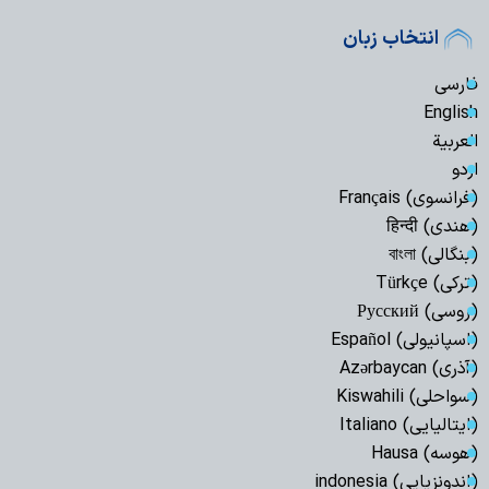
انتخاب زبان
فارسی
English
العربیة
اردو
(فرانسوی) Français
(هندی) हिन्दी
(بنگالی) বাংলা
(ترکی) Türkçe
(روسی) Русский
(اسپانیولی) Español
(آذری) Azərbaycan
(سواحلی) Kiswahili
(ایتالیایی) Italiano
(هوسه) Hausa
(اندونزیایی) indonesia