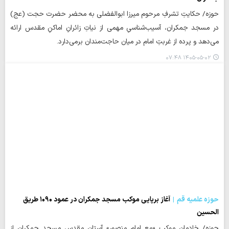
حوزه/ حکایتِ تشرفِ مرحوم میرزا ابوالفضلی به محضر حضرت حجت (عج)
در مسجد جمکران، آسیب‌شناسیِ مهمی از نیاتِ زائرانِ اماکنِ مقدس ارائه
می‌دهد و پرده از غربتِ امام در میان حاجت‌مندان برمی‌دارد.
۱۴۰۵-۰۵-۰۲ ۰۷:۴۸
حوزه علمیه قم
آغاز برپایی موکب مسجد جمکران در عمود ۱۰۹۰ طریق
الحسین
حوزه/ خادمان موکب «مع امام منصور» آستان مقدس مسجد جمکران از