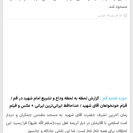
مسدود شد.
۱۴۰۵-۰۴-۱۶ ۰۰:۵۲
حوزه علمیه قم
گزارش لحظه به لحظه وداع و تشییع امام شهید در قم /
قیام خونخواهان آقای شهید / خداحافظ ایرانی‌ترین ایرانی + عکس و فیلم
زمان آخرین تشرف حضرت آقای شهید به مسجد مقدس جمکران و دیدار
امت اسلامی با آقایشان در دیار کریمه اهل بیت(سلام الله علیها) فرا رسید؛ این
لحظات برای همه تلخِ تلخ است، اما این تلخی جانکاه و جانسوز…