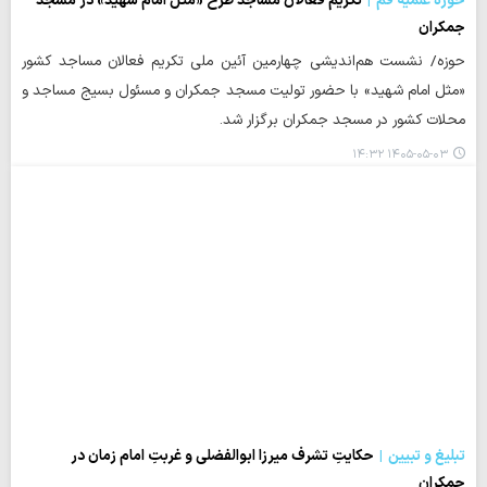
حوزه علمیه قم
تکریم فعالان مساجد طرح «مثل امام شهید» در مسجد
جمکران
حوزه/ نشست هم‌اندیشی چهارمین آئین ملی تکریم فعالان مساجد کشور
«مثل امام شهید» با حضور تولیت مسجد جمکران و مسئول بسیج مساجد و
محلات کشور در مسجد جمکران برگزار شد.
۱۴۰۵-۰۵-۰۳ ۱۴:۳۲
تبلیغ و تبیین
حکایتِ تشرف میرزا ابوالفضلی و غربتِ امام زمان در
جمکران