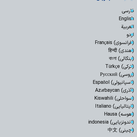
فارسی
English
العربیة
اردو
(فرانسوی) Français
(هندی) हिन्दी
(بنگالی) বাংলা
(ترکی) Türkçe
(روسی) Русский
(اسپانیولی) Español
(آذری) Azərbaycan
(سواحلی) Kiswahili
(ایتالیایی) Italiano
(هوسه) Hausa
(اندونزیایی) indonesia
(چینی) 中文