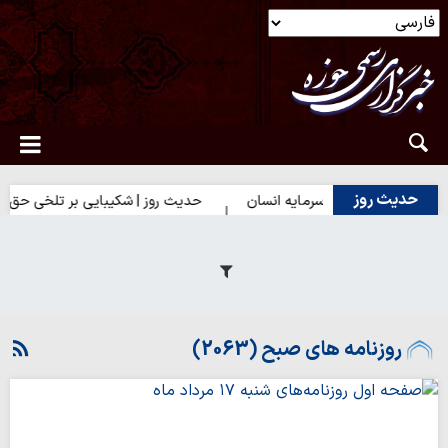
حدیث روز
ز | بهترین سرمایه انسان
حدیث روز | شکیبایی بر تلخی حق
حدی
روزنامه های صبح (2063)