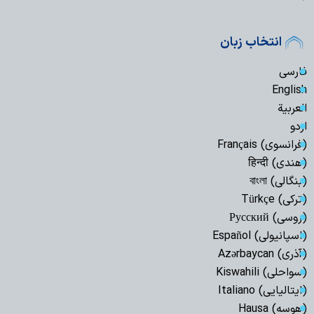
انتخاب زبان
فارسی
English
العربیة
اردو
(فرانسوی) Français
(هندی) हिन्दी
(بنگالی) বাংলা
(ترکی) Türkçe
(روسی) Русский
(اسپانیولی) Español
(آذری) Azərbaycan
(سواحلی) Kiswahili
(ایتالیایی) Italiano
(هوسه) Hausa