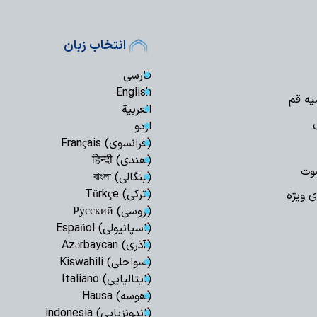
انتخاب زبان
فارسی
English
یه قم
العربیة
اردو
(فرانسوی) Français
(هندی) हिन्दी
وت
(بنگالی) বাংলা
(ترکی) Türkçe
ی ویژه
(روسی) Русский
(اسپانیولی) Español
(آذری) Azərbaycan
(سواحلی) Kiswahili
(ایتالیایی) Italiano
(هوسه) Hausa
(اندونزیایی) indonesia