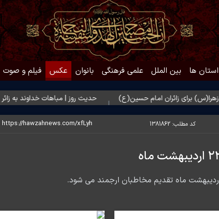
استان ها
بین الملل
علمی فرهنگی
بانوان
عکس
فیلم و صوت
ی زائران امام حسین(ع)
حدیث روز | مباهات خداوند به زائر امام حسی
کد مطلب:
1381862