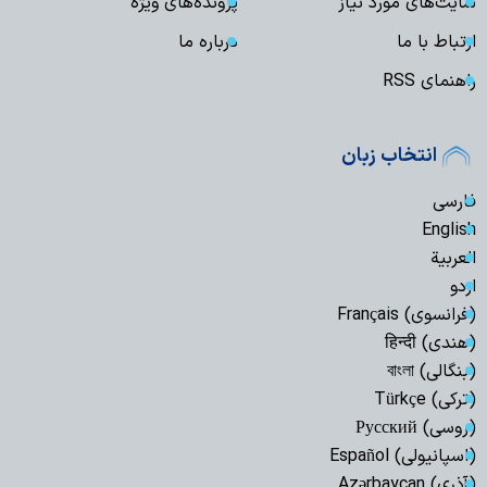
سایت‌های مورد نیاز
پرونده‌های ویژه
ارتباط با ما
درباره ما
راهنمای RSS
انتخاب زبان
فارسی
English
العربیة
اردو
(فرانسوی) Français
(هندی) हिन्दी
(بنگالی) বাংলা
(ترکی) Türkçe
(روسی) Русский
(اسپانیولی) Español
(آذری) Azərbaycan