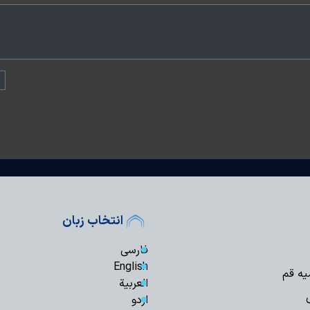
انتخاب زبان
فارسی
English
یه قم
العربیة
اردو