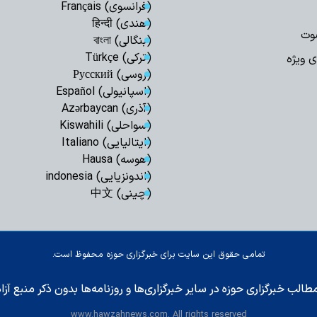
(فرانسوی) Français
(هندی) हिन्दी
وت
(بنگالی) বাংলা
(ترکی) Türkçe
ی ویژه
(روسی) Русский
(اسپانیولی) Español
(آذری) Azərbaycan
(سواحلی) Kiswahili
(ایتالیایی) Italiano
(هوسه) Hausa
(اندونزیایی) indonesia
(چینی) 中文
تمامی حقوق این سایت برای خبرگزاری حوزه محفوظ است.
طالب خبرگزاری حوزه در سایر خبرگزاری‌ها و روزنامه‌ها بدون ذکر منبع آز
www.hawzahnews.com. All rights reserved