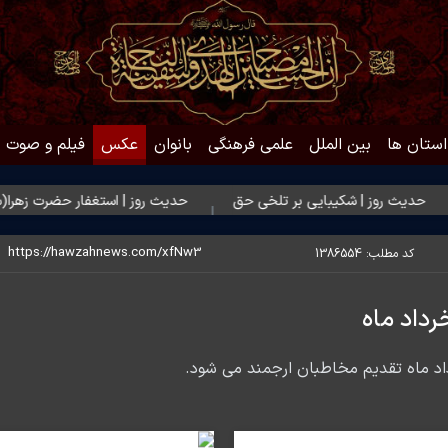
استان ها
بین الملل
علمی فرهنگی
بانوان
عکس
فیلم و صوت
وز | شکیبایی بر تلخی حق
حدیث روز | استغفار حضرت زهرا(س) برای ز
کد مطلب:
1386554