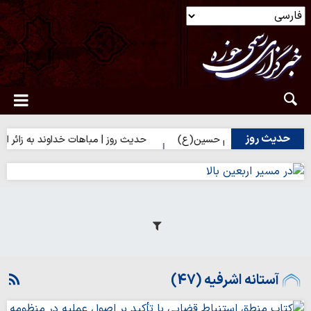
حدیث روز
ای زائران امام حسین(ع)
حدیث روز | مباهات خداوند به زائر امام حسی
آستانه اشرفیه (47)