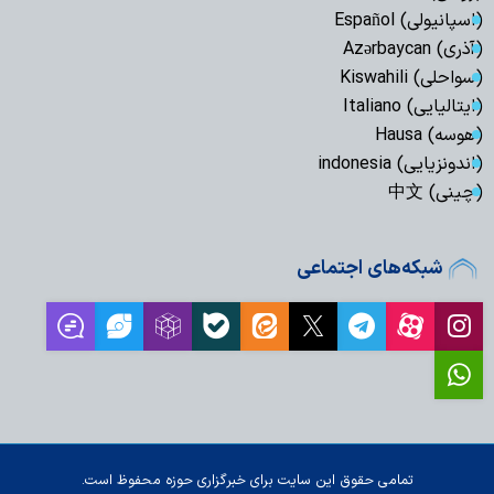
(اسپانیولی) Español
(آذری) Azərbaycan
(سواحلی) Kiswahili
(ایتالیایی) Italiano
(هوسه) Hausa
(اندونزیایی) indonesia
(چینی) 中文
شبکه‌های اجتماعی
تمامی حقوق این سایت برای خبرگزاری حوزه محفوظ است.