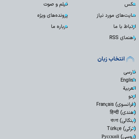
عکس
فیلم و صوت
سایت‌های مورد نیاز
پرونده‌های ویژه
ارتباط با ما
درباره ما
راهنمای RSS
انتخاب زبان
فارسی
English
العربیة
اردو
(فرانسوی) Français
(هندی) हिन्दी
(بنگالی) বাংলা
(ترکی) Türkçe
(روسی) Русский