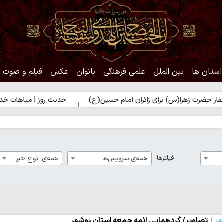
استان ها
بین الملل
علمی فرهنگی
بانوان
عکس
فیلم و صوت
(س) برای زائران امام حسین(ع)
حدیث روز | مباهات خداوند به زائر ا
فیلترها
همه‌ی سرویس‌ها
همه‌ی انواع خبر
ر
تصاویر/ گردهمایی ائمه جمعه استان بوشهر