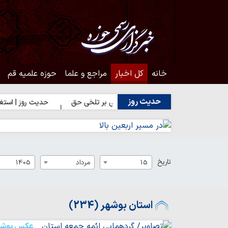
خانه
کل اخبار
مراجع و علما
حوزه علمیه قم
حدیث روز
حدیث روز | شکیبایی بر تلخی حق
حدیث روز | استغفار حضرت زهرا
تاریخ
15
مرداد
1405
استان بوشهر (234)
عکس بوشه