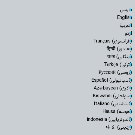
فارسی
English
العربیة
اردو
(فرانسوی) Français
(هندی) हिन्दी
(بنگالی) বাংলা
(ترکی) Türkçe
(روسی) Русский
(اسپانیولی) Español
(آذری) Azərbaycan
(سواحلی) Kiswahili
(ایتالیایی) Italiano
(هوسه) Hausa
(اندونزیایی) indonesia
(چینی) 中文