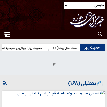
حدیث روز
یک شدن به محبت اهل‌بیت(ع)
حدیث روز | بهترین سرمایه انسان
تعطیلی (168)