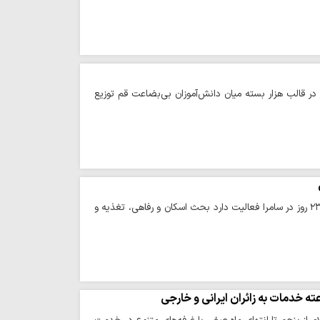
قم گفت: امسال نزدیک به ۱۷ هزار قلم لوازم‌التحریر در قالب هزار بسته میان دانش‌آموزان بی‌بضاعت قم توزیع
در موکب امامزادگان قم در سامرا ۷۰ خادم افتخاری فعالند. این موکب به صورت شبانه روزی طی ۲۳ روز در سامرا فعالیت دارد بحث اسکان و رفاهی، تغذیه و