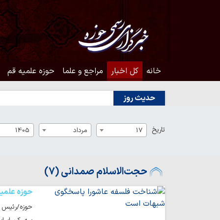
خانه
کل اخبار
مراجع و علما
حوزه علمیه قم
حدیث روز
تاریخ
17
مرداد
1405
حجت‌الاسلام صمدانی (7)
حوزه علمی
حوزه/رئیس ا