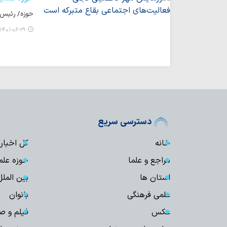
حوزه/ رئیس اوقاف ناحیه
۱۴۰۱-۰۶-۲۹ ۱۶:۳۲
دسترسی سریع
خانه
کل اخبار
مراجع و علما
حوزه علم
استان ها
بین الملل
علمی فرهنگی
بانوان
عکس
فیلم و ص