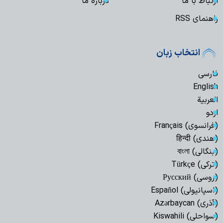
ارتباط با ما
درباره ما
راهنمای RSS
انتخاب زبان
فارسی
English
العربیة
اردو
(فرانسوی) Français
(هندی) हिन्दी
(بنگالی) বাংলা
(ترکی) Türkçe
(روسی) Русский
(اسپانیولی) Español
(آذری) Azərbaycan
(سواحلی) Kiswahili