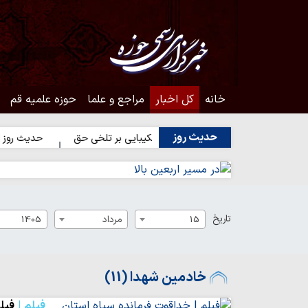
خانه
کل اخبار
مراجع و علما
حوزه علمیه قم
حدیث روز
ه انسان
حدیث روز | شکیبایی بر تلخی حق
حدیث روز | استغفار 
تاریخ
15
مرداد
1405
خادمین شهدا (11)
فیلم
فیل