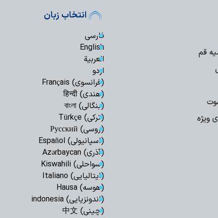
انتخاب زبان
فارسی
English
یه قم
العربیة
اردو
(فرانسوی) Français
(هندی) हिन्दी
وت
(بنگالی) বাংলা
(ترکی) Türkçe
ی ویژه
(روسی) Русский
(اسپانیولی) Español
(آذری) Azərbaycan
(سواحلی) Kiswahili
(ایتالیایی) Italiano
(هوسه) Hausa
(اندونزیایی) indonesia
(چینی) 中文