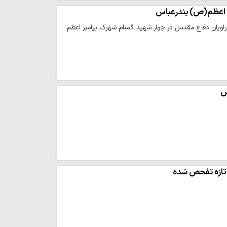
بر اعظم(ص) بندرعباس
راویان دفاع مقدس در جوار شهید گمنام شهرک پیامبر اعظم