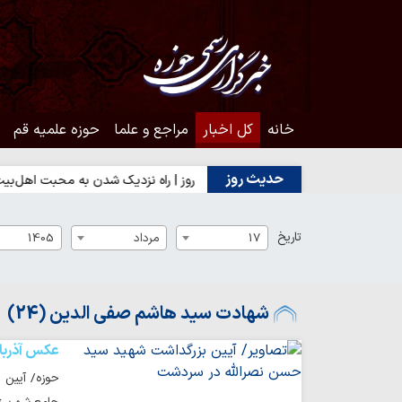
خانه
کل اخبار
مراجع و علما
حوزه علمیه قم
حدیث روز
یت مردم؟
حدیث روز | راه نزدیک شدن به محبت اهل‌بیت(ع)
حد
تاریخ
17
مرداد
1405
شهادت سید هاشم صفی الدین (24)
عکس آذربا
حوزه/ آیین 