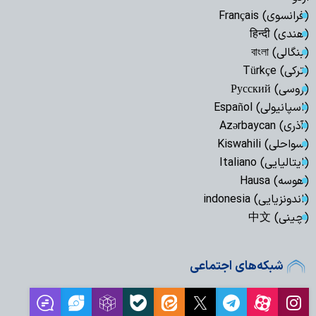
(فرانسوی) Français
(هندی) हिन्दी
(بنگالی) বাংলা
(ترکی) Türkçe
(روسی) Русский
(اسپانیولی) Español
(آذری) Azərbaycan
(سواحلی) Kiswahili
(ایتالیایی) Italiano
(هوسه) Hausa
(اندونزیایی) indonesia
(چینی) 中文
شبکه‌های اجتماعی