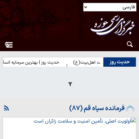
حدیث روز
 شدن به محبت اهل‌بیت(ع)
حدیث روز | بهترین سرمایه انسان
ح
فرمانده سپاه قم (87)