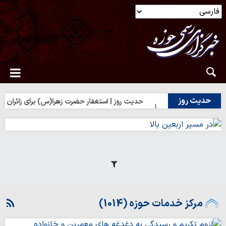
حدیث روز
 تلخی حق
حدیث روز | استغفار حضرت زهرا(س) برای زائران امام حسین(
مرکز خدمات حوزه (1014)