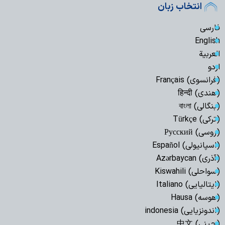
انتخاب زبان
فارسی
English
العربیة
اردو
(فرانسوی) Français
(هندی) हिन्दी
(بنگالی) বাংলা
(ترکی) Türkçe
(روسی) Русский
(اسپانیولی) Español
(آذری) Azərbaycan
(سواحلی) Kiswahili
(ایتالیایی) Italiano
(هوسه) Hausa
(اندونزیایی) indonesia
(چینی) 中文