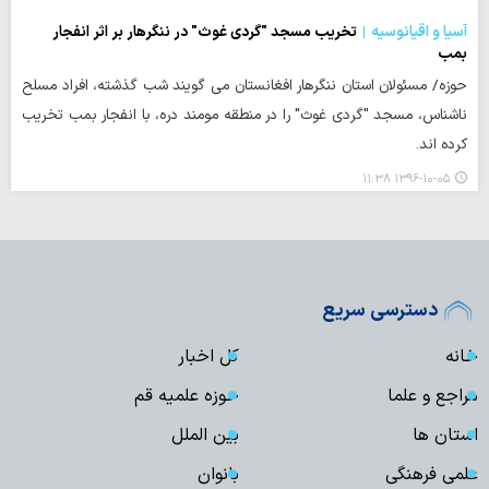
آسیا و اقیانوسیه
تخریب مسجد "گردی غوث" در ننگرهار بر اثر انفجار
بمب
حوزه/ مسئولان استان ننگرهار افغانستان می گویند شب گذشته، افراد مسلح
ناشناس، مسجد "گردی غوث" را در منطقه مومند دره، با انفجار بمب تخریب
کرده اند.
۱۳۹۶-۱۰-۰۵ ۱۱:۳۸
دسترسی سریع
خانه
کل اخبار
مراجع و علما
حوزه علمیه قم
استان ها
بین الملل
علمی فرهنگی
بانوان