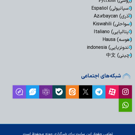
(روسی) Русский
(اسپانیولی) Español
(آذری) Azərbaycan
(سواحلی) Kiswahili
(ایتالیایی) Italiano
(هوسه) Hausa
(اندونزیایی) indonesia
(چینی) 中文
شبکه‌های اجتماعی
تمامی حقوق این سایت برای خبرگزاری حوزه محفوظ است.