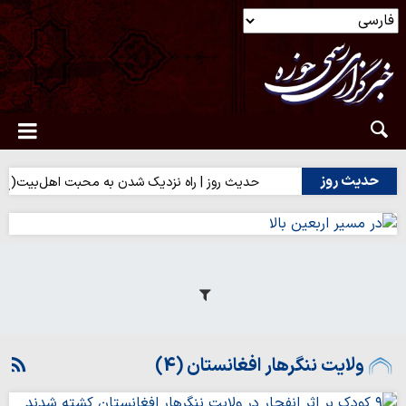
حدیث روز
حدیث روز | راه نزدیک شدن به محبت اهل‌بیت(ع)
ولایت ننگرهار افغانستان (4)