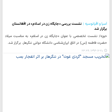
آسیا و اقیانوسیه
نشست بررسي «جايگاه زن در اسلام» در افغانستان
برگزار شد
حوزه/ نشست تخصصي با عنوان «جايگاه زن در اسلام» به مناسبت ميلاد
حضرت فاطمه (س) در اتاق ايران‌شناسي دانشگاه دولتي ننگرهار، برگزار شد.
۱۳۹۶-۱۲-۲۰ ۲۳:۳۸