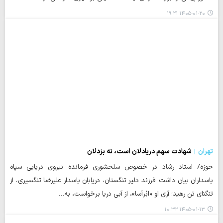
۱۴۰۵-۰۱-۲۰ ۱۹:۲۱
تهران
شهادت سهم دریادلان است، نه بزدلان
حوزه/ استاد رشاد در خصوص سلحشوری فرمانده نیروی دریایی سپاه
پاسداران بیان داشت: فرزند دلیر تنگستان، دریابان پاسدار علیرضا تنگسیری، از
تنگنای تن رهید؛ آری او «ابْرآسا»، از آبی دریا برخواست، به…
۱۴۰۵-۰۱-۱۳ ۱۰:۳۲