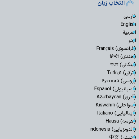
انتخاب زبان
فارسی
English
العربیة
اردو
(فرانسوی) Français
(هندی) हिन्दी
(بنگالی) বাংলা
(ترکی) Türkçe
(روسی) Русский
(اسپانیولی) Español
(آذری) Azərbaycan
(سواحلی) Kiswahili
(ایتالیایی) Italiano
(هوسه) Hausa
(اندونزیایی) indonesia
(چینی) 中文