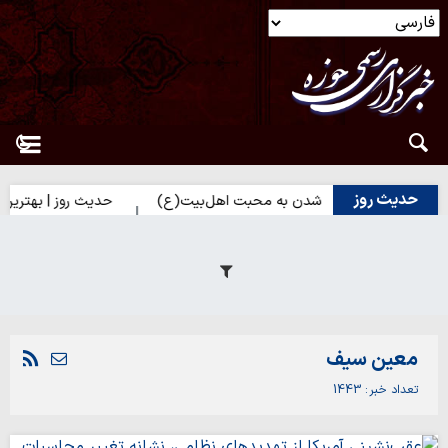
حدیث روز
 | راه نزدیک شدن به محبت اهل‌بیت(ع)
حدیث روز | بهترین سرمایه ا
معین سیف
تعداد خبر
1443