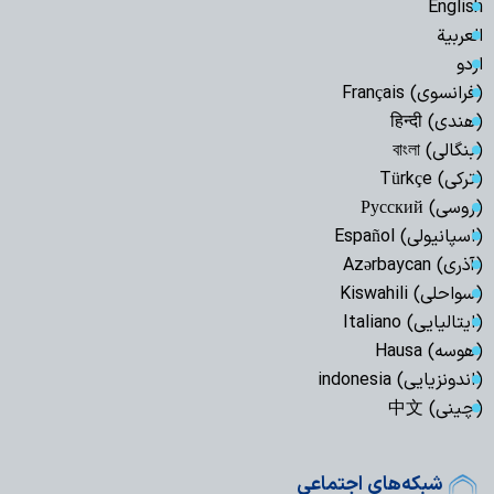
English
العربیة
اردو
(فرانسوی) Français
(هندی) हिन्दी
(بنگالی) বাংলা
(ترکی) Türkçe
(روسی) Русский
(اسپانیولی) Español
(آذری) Azərbaycan
(سواحلی) Kiswahili
(ایتالیایی) Italiano
(هوسه) Hausa
(اندونزیایی) indonesia
(چینی) 中文
شبکه‌های اجتماعی