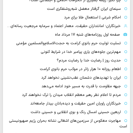
چرا تکبّر، ریشه بسیاری از انحرافات اخلاقی و اجتماعی است؟
سینمای ایران گرفتار معضل شبه‌روشنفکری است
احکام شرعی | استعمال طلا برای مرد
خبرنگاران؛ امانتداران حقیقت، معمار اعتماد و سرمایه مرجعیت رسانه‌ای…
صفحه اول روزنامه‌های شنبه ۱۷ مرداد ماه
تسلیت تولیت حرم بانوی کرامت به حجت‌الاسلام‌والمسلمین مؤمنی
مهم‌ترین جلوه‌های یاری پیامبر خدا در شرایط کنونی
حدیث روز | رضایت خدا یا رضایت مردم؟
اطعام روزانه ۱۰ هزار زائر در موکب حرم بانوی کرامت
ایران با تهدیدهای دشمنان عقب‌نشینی نخواهد کرد
جبهه مقاومت با قدرت به مسیر خود ادامه می‌دهد
مردم تا اعلام نظر رهبر معظم انقلاب میدان را ترک نخواهند کرد
خبرنگاران راویان امین حقیقت و دیده‌بانان بیدار جامعه‌اند
اربعین حسینی امسال رنگ و بوی انقلابی و حسینی داشت
مهاجرت معکوس از سرزمین‌های اشغالی نشانه بحران رژیم صهیونیستی
است