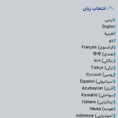
انتخاب زبان
فارسی
English
العربیة
اردو
(فرانسوی) Français
(هندی) हिन्दी
(بنگالی) বাংলা
(ترکی) Türkçe
(روسی) Русский
(اسپانیولی) Español
(آذری) Azərbaycan
(سواحلی) Kiswahili
(ایتالیایی) Italiano
(هوسه) Hausa
(اندونزیایی) indonesia