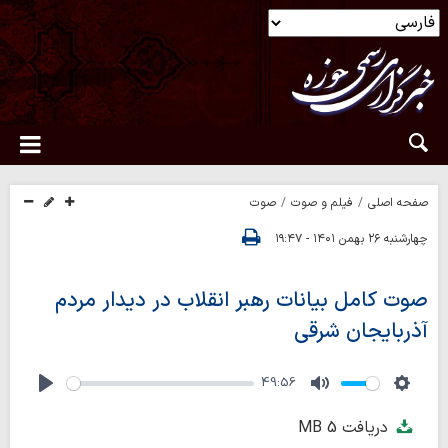
صفحه اصلی
فیلم و صوت
صوت
چهارشنبه ۲۶ بهمن ۱۴۰۱ - ۱۹:۴۷
صوت کامل بیانات رهبر انقلاب در دیدار مردم
آذربایجان شرقی
49:56
Play
Mute
Setti
دریافت
5 MB