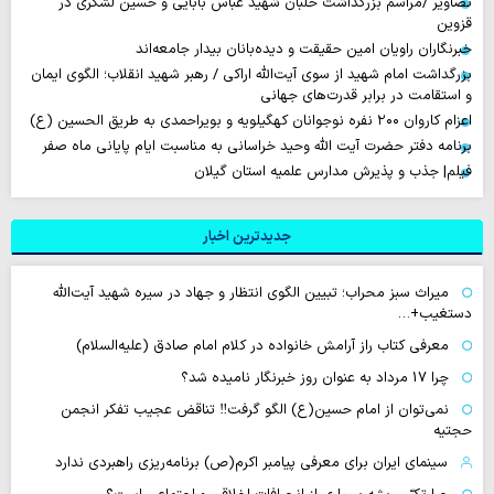
تصاویر /مراسم بزرگداشت خلبان شهید عباس بابایی و حسین لشگری در
قزوین
خبرنگاران راویان امین حقیقت و دیده‌بانان بیدار جامعه‌اند
بزرگداشت امام شهید از سوی آیت‌الله اراکی / رهبر شهید انقلاب؛ الگوی ایمان
و استقامت در برابر قدرت‌های جهانی
اعزام کاروان ۲۰۰ نفره نوجوانان کهگیلویه و بویراحمدی به طریق الحسین (ع)
برنامه دفتر حضرت آیت الله وحید خراسانی به مناسبت ایام پایانی ماه صفر
فیلم| جذب و پذیرش مدارس علمیه استان گیلان
جدیدترین اخبار
میراث سبز محراب؛ تبیین الگوی انتظار و جهاد در سیره شهید آیت‌الله
دستغیب+…
معرفی کتاب راز آرامش خانواده در کلام امام صادق (علیه‌السلام)
چرا 17 مرداد به عنوان روز خبرنگار نامیده شد؟
نمی‌توان از امام حسین(ع) الگو گرفت‼ تناقض عجیب تفکر انجمن
حجتیه
سینمای ایران برای معرفی پیامبر اکرم(ص) برنامه‌ریزی راهبردی ندارد