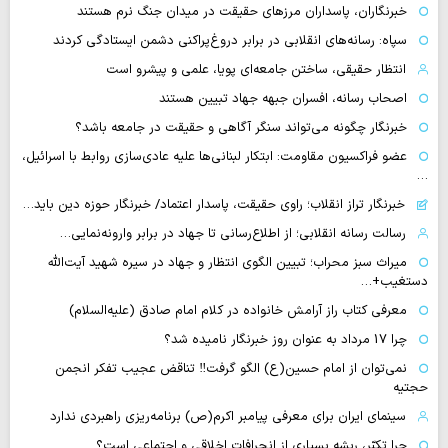
خبرنگاران، پاسداران مرزهای حقیقت در میدان جنگ نرم هستند
سپاه: رسانه‌های انقلابی در برابر دروغ‌پراکنی دشمن ایستادگی کردند
انتظار حقیقی، ساختن جامعه‌ای پویا، علمی و پیشرو است
اصحاب رسانه، افسران جبهه جهاد تبیین هستند
خبرنگار چگونه می‌تواند سنگر آگاهی و حقیقت در جامعه باشد؟
عضو فراکسیون مقاومت: ابتکار لبنانی‌ها علیه عادی‌سازی روابط با اسرائیل،
…
خبرنگار تراز انقلاب؛ راوی حقیقت، پاسدار اعتماد/ خبرنگار حوزه دین باید…
رسالت رسانه انقلابی؛ از اطلاع‌رسانی تا جهاد در برابر وارونه‌نمایی…
میراث سبز محراب؛ تبیین الگوی انتظار و جهاد در سیره شهید آیت‌الله
دستغیب+…
معرفی کتاب راز آرامش خانواده در کلام امام صادق (علیه‌السلام)
چرا 17 مرداد به عنوان روز خبرنگار نامیده شد؟
نمی‌توان از امام حسین(ع) الگو گرفت‼ تناقض عجیب تفکر انجمن
حجتیه
سینمای ایران برای معرفی پیامبر اکرم(ص) برنامه‌ریزی راهبردی ندارد
چرا تکبّر، ریشه بسیاری از انحرافات اخلاقی و اجتماعی است؟