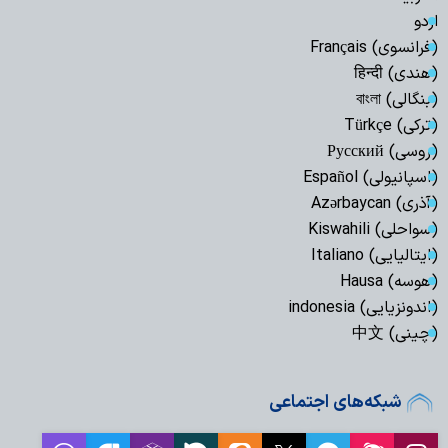
اردو
(فرانسوی) Français
(هندی) हिन्दी
(بنگالی) বাংলা
(ترکی) Türkçe
(روسی) Русский
(اسپانیولی) Español
(آذری) Azərbaycan
(سواحلی) Kiswahili
(ایتالیایی) Italiano
(هوسه) Hausa
(اندونزیایی) indonesia
(چینی) 中文
شبکه‌های اجتماعی