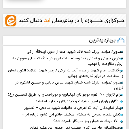
پربازدیدترین
تصاویر/ مراسم بزرگداشت قائد شهید امت از سوی آیت‌الله اراکی
۸ درس جهانی و تمدنی «مقاومت» ملت ایران در جنگ تحمیلی سوم / دنیا
ارزش مقاومت را فهمید
بزرگداشت امام شهید از سوی آیت‌الله اراکی / رهبر شهید انقلاب؛ الگوی ایمان
و استقامت در برابر قدرت‌های جهانی
تصاویر /مراسم بزرگداشت خلبان شهید عباس بابایی و حسین لشگری در
قزوین
اعزام کاروان ۲۰۰ نفره نوجوانان کهگیلویه و بویراحمدی به طریق الحسین (ع)
خبرنگاران راویان امین حقیقت و دیده‌بانان بیدار جامعه‌اند
دیدار نمایندگان آیت‌الله اعرافی با خانواده شهید سامعی + تصاویر
واکنش علمای بحرین به سخنان سخیف حاکم این کشور درباره ایران
چرا 17 مرداد به عنوان روز خبرنگار نامیده شد؟
حجت‌الاسلام حاج‌علی‌اکبری خطیب نماز جمعه این هفته تهران