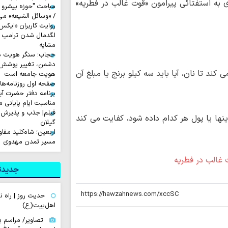
 به استفتائی پیرامون «قوت غالب در فطریه»
مباحث "حوزه پیشرو و
/ «وسائل الشیعه» می
لگدمال شدن ترامپ تا 
مشایه
حجاب؛ سنگر هویت دی
دشمن، تغییر پوشش ب
ند تا نان، آیا باید سه کیلو برنج یا مبلغ آن
هویت جامعه است
صفحه اول روزنامه‌های چهارشن
برنامه دفتر حضرت آی
مناسبت ایام پایانی م
فیلم| جذب و پذیرش 
اینها یا پول هر کدام داده شود، کفایت می کند
گیلان
اربعین؛ شاه‌کلید مق
مسیر تمدن مهدوی
جدیدتر
حدیث روز | راه
اهل‌بیت(ع)
تصاویر/ مراسم ب