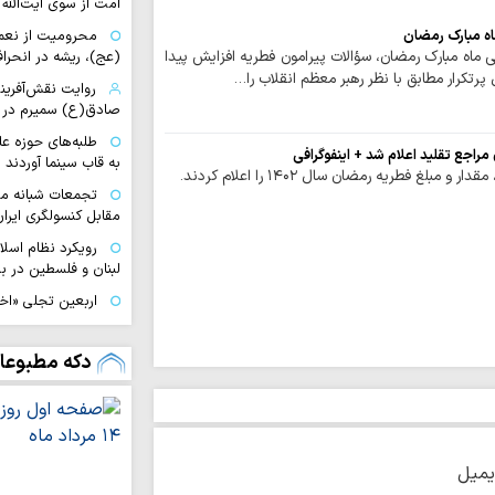
امت از سوی آیت‌الله 
محرومیت از نعم
نی ماه مبارک رمضان، سؤالات پیرامون فطریه افزایش پیدا
(عج)، ریشه در انحراف
تکرار مطابق با نظر رهبر معظم انقلاب را…
روایت نقش‌آفرین
صادق(ع) سمیرم در 
طلبه‌های حوزه ع
به قاب سینما آوردند
بلغ فطریه رمضان سال ۱۴۰۲ را اعلام کردند.
تجمعات شبانه مب
مقابل کنسولگری ایران
رویکرد نظام اسل
لبنان و فلسطین در بر
اربعین تجلی «اخ
دگرخواهی امام حسی
ا
دکه مطبوعا
بویراحمدی به طریق 
تجربه متفاوت «
تا کربلا
ناگفته‌های مبلغ
یمیل
خراسان از مسیر عشق