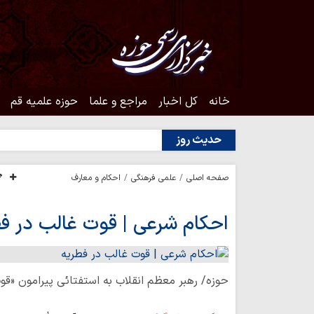
خانه
کل اخبار
مراجع و علما
حوزه علمیه قم
حدیث روز
صفحه اصلی
علمی فرهنگی
احکام و معارف
احکام شرعی | قوت غالب در فط
حوزه/ رهبر معظم انقلاب به استفتائی پیرامون «قو