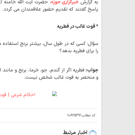
به گزارش
خبرگزاری حوزه
، حضرت آیت الله خامنه ای
پاسخ گفتند که تقدیم حضور علاقمندان می گردد.
* قوت غالب در فطریه
سؤال: کسی که در طول سال، بیشتر برنج استفاده می ک
را برای فطریه بدهد؟
جواب:
فطریه اگر از گندم، جو، خرما، برنج و مانند 
و منحصر به قوت غالب شخص نیست.
کد مطلب:
1082537
اخبار مرتبط