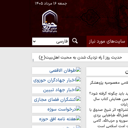
جمعه ۱۶ مرداد ۱۴۰۵
سایت‌های مورد نیاز
روز | راه نزدیک شدن به محبت اهل‌بیت(ع)
حدیث روز | بهترین سرما
ن
لامی معصومیه پژوهشگر
د باید چگونه گرفته شود؟
مین همایش کتاب سال
ئیات
لشرائع» اثر شیخ صدوق با
ضل‌الله طباطبایی یزدی
وریه و حزب‌الله، گامی
ت امت اسلامی است