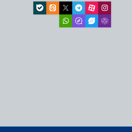
اولویت راهبردی کشور
 تعهدی پایبند…
۱۰ ویژگی پیامبر(ص) در آیه ۱۵۷ سوره
مت الهی از مهمترن برکات
لی وفاداری امت اسلامی
ش‌آموزی در منطقه فردو
ینی و فرهنگی، نیازمند
ه‌ها است
مدرسه علمیه آیت‌الله
 در سال تحصیلی…
 اسلامی معصومیه
 مسیر ساختن جامعه
ا، ضامن عزت و اقتدار