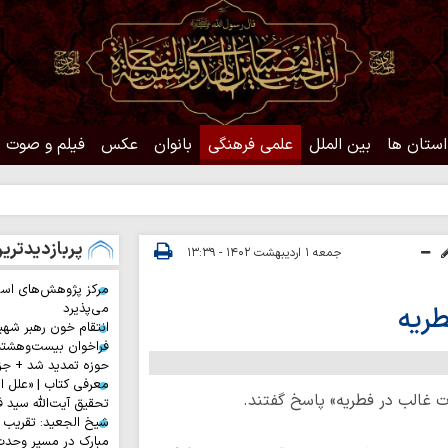
استان ها
بین الملل
علمی فرهنگی
بانوان
عکس
فیلم و صوت
حدیث 
پربازدیدتری
جمعه ۱ اردیبهشت ۱۴۰۲ - ۱۳:۳۹
مرکز پژوهش‌های اس
ریه
می‌پذیرد
انتقام خون رهبر شهی
فراخوان بیست‌وهشت
حوزه تمدید شد + جز
معرفی کتاب | «علل ا
ت غالب در فطریه» پاسخ گفتند.
تحقیق آیت‌الله سید ف
شیخ الجعید: تقریب س
مبارک در مسیر وحد