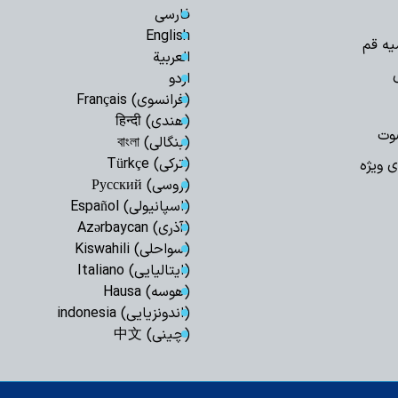
حفظ تنگه هرمز، 
فارسی
است / دشمن به هیچ
English
یه قم
العربیة
اعراف
اردو
بهره‌مندی از حک
(فرانسوی) Français
انفاق است
(هندی) हिन्दी
اربعین امسال تج
وت
(بنگالی) বাংলা
به قائد شهید بود
(ترکی) Türkçe
ی ویژه
اردوگاه جدید دان
(روسی) Русский
قم احداث می‌شود
(اسپانیولی) Español
صیانت از هویت د
(آذری) Azərbaycan
هم‌افزایی همه دستگا
(سواحلی) Kiswahili
چشم‌انداز برنامه 
(ایتالیایی) Italiano
مصطفوی (ره) کاشان
(هوسه) Hausa
مرکز پژوهش‌های
(اندونزیایی) indonesia
پژوهشگر می‌پذیرد
(چینی) 中文
زن، کنشگری آگاه در
دینی
استمرار مسیر شهد