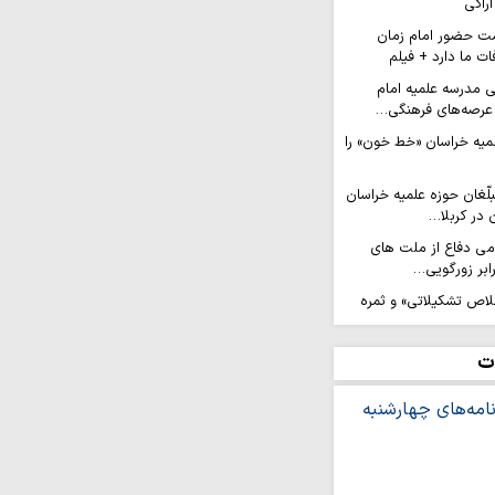
اراکی
ت حضور امام زمان
ات ما دارد + فیلم
ی مدرسه علمیه امام
عرصه‌های فرهنگی…
لمیه خراسان «خط خون» را
لّغان حوزه علمیه خراسان
 در کربلا…
امی دفاع از ملت های
ابر زورگویی…
لاص تشکیلاتی» و ثمره
ن(ع) است
عزام کاروان ۲۰۰ نفره نوجوانان کهگیلویه و
ت
الحسین…
رویش من» در مسیر نجف
ان جهادی حوزه علمیه