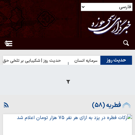
حدیث روز
 | بهترین سرمایه انسان
حدیث روز | شکیبایی بر تلخی حق
حدیث
فطریه (58)