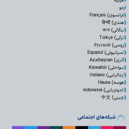
العربیة
اردو
(فرانسوی) Français
(هندی) हिन्दी
(بنگالی) বাংলা
(ترکی) Türkçe
(روسی) Русский
(اسپانیولی) Español
(آذری) Azərbaycan
(سواحلی) Kiswahili
(ایتالیایی) Italiano
(هوسه) Hausa
(اندونزیایی) indonesia
(چینی) 中文
شبکه‌های اجتماعی