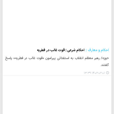
احکام و معارف
احکام شرعی | قوت غالب در فطریه
حوزه/ رهبر معظم انقلاب به استفتائی پیرامون «قوت غالب در فطریه» پاسخ
گفتند.
۱۴۰۲-۰۲-۰۱ ۱۳:۳۹