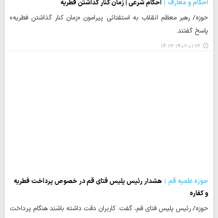
احکام و معارف
احکام شرعی | زمان کنار گذاشتن فطریه
حوزه/ رهبر معظم انقلاب به استفتائی پیرامون «زمان کنار گذاشتن فطریه»
پاسخ گفتند.
۱۴۰۲-۰۱-۲۶ ۱۴:۲۶
حوزه علمیه قم
هشدار رئیس پلیس فتای قم در خصوص پرداخت فطریه
و کفاره
حوزه/ رئیس پلیس فتای قم، گفت: کاربران دقت داشته باشند هنگام پرداخت