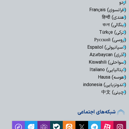
اردو
(فرانسوی) Français
(هندی) हिन्दी
(بنگالی) বাংলা
(ترکی) Türkçe
(روسی) Русский
(اسپانیولی) Español
(آذری) Azərbaycan
(سواحلی) Kiswahili
(ایتالیایی) Italiano
(هوسه) Hausa
(اندونزیایی) indonesia
(چینی) 中文
شبکه‌های اجتماعی