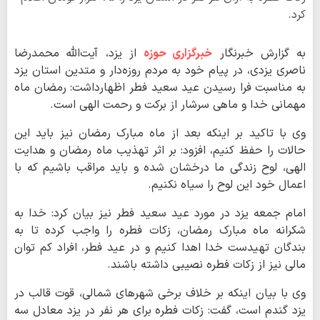
کرد.
به گزارش خبرنگار
خبرگزاری حوزه
از یزد، آیت‌الله محمدرضا
ناصری یزدی، در پیام خود به مردم روزه‌دار و متدین استان یزد
به مناسبت فرا رسیدن عید سعید فطر اظهارداشت: رمضان ماه
مهمانی خدا و ماهی سرشار از برکت و رحمت الهی است.
وی با تاکید بر اینکه بعد از ماه مبارک رمضان نیز باید این
حالات را حفظ کنیم، افزود: بر اثر تهذیب ماه رمضان و هدایت
الهی، لوح زندگی ما درخشان شده و باید مراقب باشیم که با
اعمال خود این لوح را سیاه نکنیم.
امام جمعه یزد در مورد عید سعید فطر نیز بیان کرد: خدا به
شکرانه ماه مبارک رمضان، زکات فطره را واجب کرده تا به
بندگان تهیدست خدا اهدا کنیم و در عید فطر، افراد کم توان
مالی نیز از زکات فطره نصیبی داشته باشند.
وی با بیان اینکه بر خلاف برخی شهرهای شمالی، قوت قالب در
یزد گندم است، گفت: زکات فطره برای هر نفر در یزد معادل سه