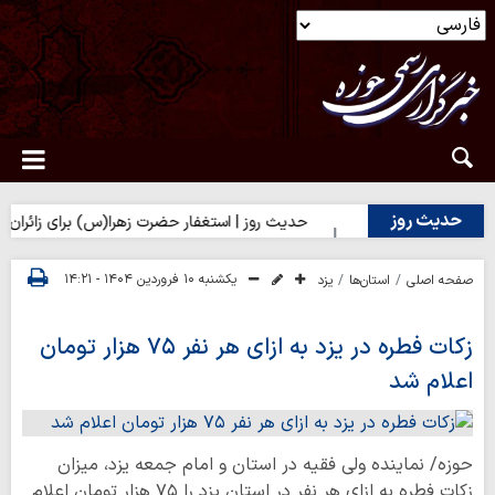
حدیث روز
ایی بر تلخی حق
حدیث روز | استغفار حضرت زهرا(س) برای زائران امام
یکشنبه ۱۰ فروردین ۱۴۰۴ - ۱۴:۲۱
صفحه اصلی
استان‌ها
یزد
زکات فطره در یزد به ازای هر نفر ۷۵ هزار تومان
اعلام شد
حوزه/ نماینده ولی فقیه در استان و امام جمعه یزد، میزان
زکات فطره به ازای هر نفر در استان یزد را ۷۵ هزار تومان اعلام