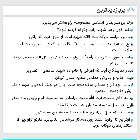
پربازدیدترین
مرکز پژوهش‌های اسلامی معصومیه پژوهشگر می‌پذیرد
انتقام خون رهبر شهید باید چگونه گرفته شود؟
تصاویر/ مراسم بزرگداشت قائد شهید امت از سوی آیت‌الله اراکی
شیخ الجعید: تقریب سوریه و حزب‌الله، گامی مبارک در مسیر وحدت امت
اسلامی است
مباحث "حوزه پیشرو و سرآمد" در اولویت باشد / «وسائل الشیعه» می‌تواند
کتاب درسی شود
دیدار نمایندگان آیت‌الله اعرافی با خانواده شهید سامعی + تصاویر
فیلم| جذب و پذیرش مدارس علمیه استان گیلان
۸ درس جهانی و تمدنی «مقاومت» ملت ایران در جنگ تحمیلی سوم / دنیا
ارزش مقاومت را فهمید
برنامه دفتر حضرت آیت الله وحید خراسانی به مناسبت ایام پایانی ماه صفر
فارغ‌التحصیل مدرسه سفیران هدایت درگذشت
حجت‌الاسلام حاج‌علی‌اکبری خطیب نماز جمعه این هفته تهران
از اوکراین تا ایران؛ انتقاد روزنامه‌نگار سرشناس ایتالیایی، مارکو تراوالیو، از
استانداردهای دوگانه غرب