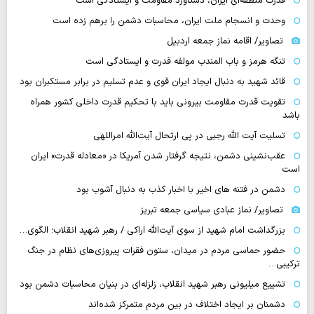
قدرت منطقه‌ای ایران، دستاورد مقاومت و ایستادگی است
وحدت و انسجام ملت ایران، محاسبات دشمن را برهم زده است
تصاویر/ اقامه نماز جمعه اردبیل
تنگه‌ هرمز و باب المندب مولفه قدرت و ایستادگی است
قائد شهید به دنبال ایجاد ایران قوی و عدم تسلیم در برابر مستکبران بود
تقویت قدرت مقاومت بیرونی باید با تحکیم قدرت داخلی کشور همراه
باشد
تسلیت آیت الله رجبی در پی ارتحال آیت‌الله امراللهی
عقب‌نشینی دشمن، نتیجه گرفتار شدن آمریکا در «معادله قدرت» ایران
است
دشمن در فتنه های اخیر با اخبار کذب به دنبال آشوب بود
تصاویر/ نماز عبادی سیاسی جمعه تبریز
بزرگداشت امام شهید از سوی آیت‌الله اراکی / رهبر شهید انقلاب؛ الگوی…
حضور حماسی مردم در میدان، ستون فقرات پیروزی‌های نظام در جنگ
ترکیبی…
تشییع میلیونی رهبر شهید انقلاب، زلزله‌ای در بنیان محاسبات دشمن بود
دشمنان بر ایجاد اختلاف در بین مردم متمرکز شده‌اند