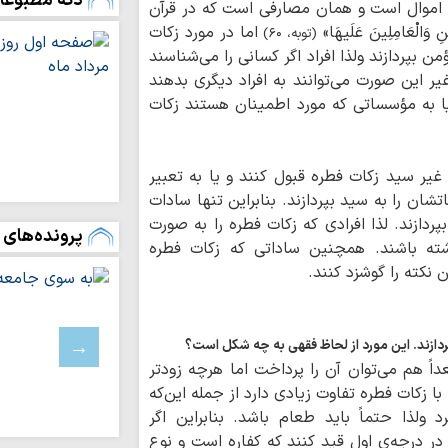
دکه مطبوعا
موال است و همان مصارفی است که در قرآن
۱۰ محور مواصلا
 وَالْعَامِلِینَ عَلَیهَا»
اما در مورد زکات
(توبه، ۶۰)
میزبان فعالیت تبلیغ
 بپردازند ولذا افراد اگر کسانی را می‌شناسند
روایتگران جهاد ت
غیر این صورت می‌توانند به افراد دیگری بدهند
علمیه خواهران از اص
یا به مؤسساتی که مورد اطمینان هستند زکات
نیازسنجی آموزشی،
مبلغان است
ز غیر سید زکات فطره قبول کنند و یا به تعبیر
فعالان رسانه‌ روا
شان را به سید بپردازند. بنابراین تنها سادات
حافظه تاریخی ملت ایر
پردازند. لذا افرادی که زکات فطره را به صورت
پرونده‌های 
اشته باشند. همچنین ساداتی که زکات فطره
برگزاری سلسله‌نش
 نکته را گوشزد کنند.
و عرفان»
امام جمعه نجف ا
نماد آزادی دینی، سیا
ی‌پردازند. این مورد از لحاظ فقهی به چه شکل است؟
بیان حقیقت و اف
داً هم می‌توان آن را پرداخت اما هرچه زودتر
رسالت اصلی خبرنگار
با زکات فطره تفاوت زیادی دارد از جمله این‌که
 ولذا حتماً باید طعام باشد. بنابراین اگر
خانواده مهم‌تری
 در درجه‌ی اول قید کنند که کفاره است و نوع
انتقال ارزش‌ها است