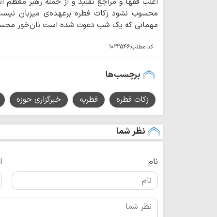
اغلب فقها و مراجع تقلید و از جمله رهبر معظم ان
محسوب نشود زکات فطره برعهده‌ی میزبان نیست ب
مهمانی که یک شب دعوت شده است نان‌خور محسو
کد مطلب:
1022546
برچسب‌ها
زکات فطره
فطریه
خبرگزاری حوزه
نظر شما
نام
ا