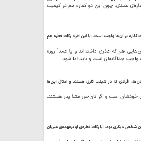
اره‌ی عمدی. چون این دو کفاره هم در کیفیت
«بعثت مردم» رمز
در برابر توطئه‌های 
پیام تولیت حرم
کفاره بر آن‌ها واجب است. آیا این افراد زکات فطره هم
معصومه(س) به مناسب
شهادت؛ اوج مسی
هایی هم که عذری داشته‌اند و یا عمداً روزه
انتخاب کرده بود
یک واجب جداگانه‌ای است و باید ادا شود.
خبرنگاران اقتدار 
برای افکار عمومی تبی
تان‌ها، افرادی که در شیفت کاری هستند و امثال این‌ها
مخالفت‌ها نباید 
خارج کند
 خودشان است و اگر نان‌خور مثلاً پدر هستند،
بی‌حجاب؛ واگرایی
رسالت خبرنگاران
آگاهی پیوند خورده 
ن شخص دیگری بود، آیا زکات فطره‌ی او برعهده‌ی میزبان
جنگ روایت‌ها و د
خبرنگار در عصرِ نبردِ