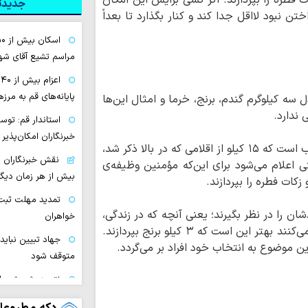
ات فطره را بپردازند. اگر کسی برایش این امکان
جدیدتر
 نبود لااقل جدا کند و کنار بگذارد تا بعداً
مراسم تشیع آقای شهی
ا
پایانه‌های قم به مرز
 سه کیلوگرم گندم، برنج، خرما و امثال این‌ها
ندارد.
استاندار قم: تو
خبرنگاران امکان‌پذیر
برای مثال بر سرپرست یک خانواده‌ی پنج نفره واجب است که ۱۵ کیلو از اقلامی که در بالا ذکر شد،
نقش خبرنگاران د
تی اعلام می‌شود برای این‌که مؤمنین وظیفه‌ی
بیش از هر زمان دیگر
زکات فطره را بپردازند.
تمدید مهلت ثبت 
 را در نظر بگیرند؛ یعنی آنچه که در زندگی،
خواهران
مصرف غالبشان است. مثلاً اگر برنج بیشتر مصرف می‌کنند بهتر این است که ۳ کیلو برنج بپردازند.
جهاد تبیین نباید 
این موضوع به انتخاب خود افراد بر می‌گردد.
متوقف شود
نتیجه پژوهش بای
قابل ارزیابی منتهی 