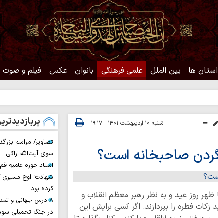
استان ها
بین الملل
علمی فرهنگی
بانوان
عکس
فیلم و صوت
حدیث روز |
پربازدیدتری
شنبه ۱۰ اردیبهشت ۱۴۰۱ - ۱۹:۱۷
تصاویر/ مراسم بزرگد
 گردن صاحبخانه است؟
سوی آیت‌الله اراکی
استاد حوزه علمیه ق
شهادت؛ اوج مسیری ک
کرده بود
هر روز عید و به نظر رهبر معظم انقلاب و
۸ درس جهانی و تمد
د زکات فطره را بپردازند. اگر کسی برایش این
در جنگ تحمیلی سوم 