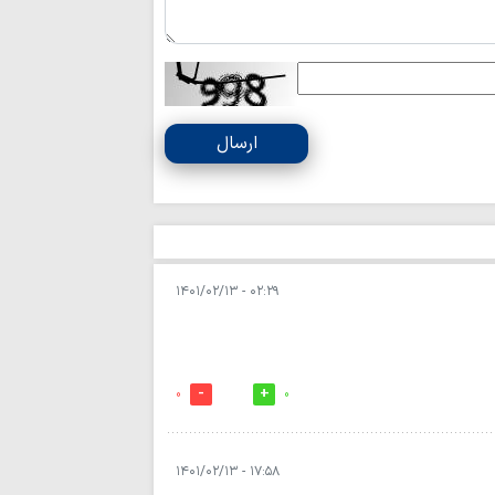
ملت ایران هرگز
برادری ملت اندونزی
سواد رسانه‌ایِ کن
متعهد در جنگ شناخ
ارسال
اردوی «مثل خمین
طلبه عصر انقلاب برگ
کارگاه تخصصی «ز
رفتاری پیشرفته» برگز
پیام تبریک مدیرک
۰۲:۲۹ - ۱۴۰۱/۰۲/۱۳
همدان به مناسبت روز
ویژگی‌های مهم خب
/ هیچ فناوری‌ جای «
0
0
ریشه جنایت کربلا
نفاق بود/ نسخه اقتص
رسالت رسانه‌های 
۱۷:۵۸ - ۱۴۰۱/۰۲/۱۳
«خبرنگاری سنتی» به