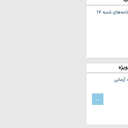
ت
تی و چهار منطقه مشهد؛
ی مبلغان در…
بیین؛ تقدیر حوزه‌های
حاب رسانه
 مبنای تدوین نظام‌واره
یتگر حقیقت و پاسدار
ان‌اند
ویژه
ست‌های «تابستانهٔ ادیان
شرف: مراسم اربعین،
سی و نماد پایان…
زایش آگاهی جامعه،
ان است
ن بستر تربیت نسل و