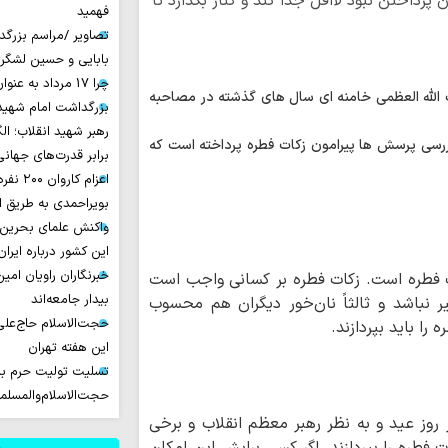
داختن نبود لااقل جدا کند و کنار بگذارد تا
فهمید
تصاویر /مراسم بزرگ
بابایی و حسین لشگر
چرا 17 مرداد به عنوان روز خبرنگار نامیده شد؟
 الله العظمی خامنه ای سال های گذشته در مصاحبه
بزرگداشت امام شهید ا
رهبر شهید انقلاب؛ ال
ررسی پرسش ها پیرامون زکات فطره پرداخته است که
برابر قدرت‌های جهانی
اعزام ک
بویراحمدی به طریق 
واکنش علمای بحرین
این کشور درباره ایران
خبرنگاران راویان امی
ت فطره است. زکات فطره بر کسانی واجب است
بیدار جامعه‌اند
یر نباشد و ثالثاً نان‌خور دیگران هم محسوب
حجت‌الاسلام حاج‌علی
را باید بپردازند.
این هفته تهران
تسلیت تولیت حرم با
حجت‌الاسلام‌والمسل
وز عید و به نظر رهبر معظم انقلاب و برخی