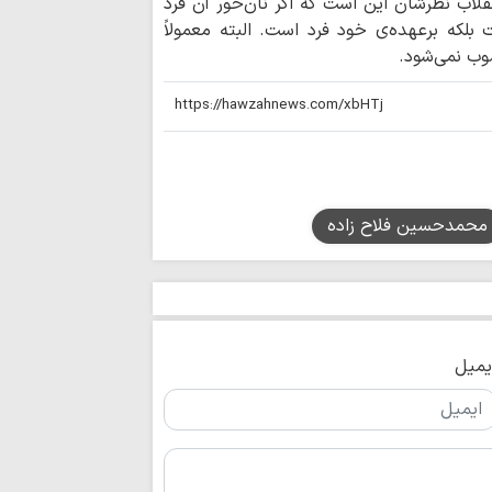
قلاب نظرشان این است که اگر نان‌خور آن فرد
قلم اصحاب رسانه
لکه برعهده‌ی خود فرد است. البته معمولاً
از کیان فرهنگی و دی
ب نمی‌شود.
امام سجاد(ع) در
پس از عاشورا، نقشی
گوشی خبرنگاران 
برای روایت حقیقت ب
«خبرنگار»؛ امانتد
محمدحسین فلاح زاده
سوگند یاد کرده است
استاد حوزه علمی
جلد ششم ترجمه ارد
محوریت حدیث منزل
یمیل
خبرنگاران سدی اس
دشمنان می باشند
قدردانی مشاور ر
روحانیت از خبرنگاران