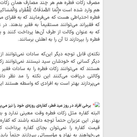
مصرف زکات فطره هم هر چند مصارف همان زکات ا
هم وارد شده است «إِنَّمَا الصَّدَقَاتُ لِلْفُقَرَ‌اءِ وَالْمَسَاکینِ
فطره احتیاطی هست که می‌فرمایند که به فقرای مؤمن
که فقیراند می‌توانند مستقیماً به فقیر بدهند. در 
که به عنوان وکالت از طرف آن‌ها پرداخت کنند و 
فطره را بپردازند تا آن را به اهلش برسانند.
نکته‌ی قابل توجه دیگر این‌که سادات نمی‌توانند ا
دیگر کسانی که خودشان سید نیستند نمی‌توانند زکات
هستند که می‌توانند زکات فطره را به سادات فقیر ب
وکالتی دریافت می‌کنند این نکته را مد نظر د
می‌پردازند بهتر است به افرادی که واسطه هستند این
برخی افراد در روز عید فطر، کفاره‌ی روزه‌ی خود را نیز م
البته کفاره مثل زکات فطره وقت معینی ندارد و بع
بهتر. این عزیزان حتماً توجه داشته باشند که کفاره 
قیمت کفاره را نمی‌توان بجای کفاره پرداخت کرد
می‌خواهند به نهاد و مؤسساتی بپردازند حتماً باید