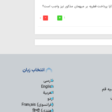
آيا پرداخت فطریه بر میهمان مذکور نیز واجب است؟
تداوم ۱۱۷
روحانیت با مردم در
0
1
انتخاب زبان
فارسی
English
یه قم
العربیة
اردو
(فرانسوی) Français
(هندی) हिन्दी