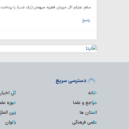
سلام علیکم اگر میزبان فطریه میهمان (یک شب) را پرداخت 
پاسخ
دسترسی سریع
خانه
کل اخبار
مراجع و علما
حوزه علم
استان ها
بین الملل
علمی فرهنگی
بانوان