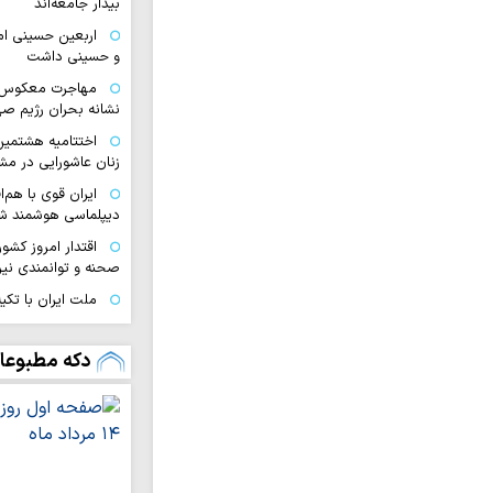
بیدار جامعه‌اند
اربعین حسینی ام
و حسینی داشت
مهاجرت معکوس ا
نشانه بحران رژیم ص
اختتامیه هشتمین 
زنان عاشورایی در مش
ایران قوی با هم‌
دیپلماسی هوشمند شک
اقتدار امروز کشو
صحنه و توانمندی ن
ملت ایران با تکی
آرمان‌های خود عقب‌ن
رفاه و امنیت جام
دکه مطبوعا
وحدت و اتحاد محقق
تداوم تجاوزات ر
لبنان
مسلمانان تگزاس 
سخت