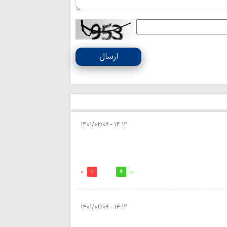
نباید با اختلاف‌ا
انسجام ملت ایران ر
قدرت منطقه‌ای ای
ایستادگی است
ارسال
وحدت و انسجام م
دشمن را برهم زده ا
تصاویر/ اقامه نم
تنگه‌ هرمز و باب
ایستادگی است
قائد شهید به دنب
۱۴:۱۲ - ۱۴۰۱/۰۲/۰۹
تسلیم در برابر مستکب
تقویت قدرت مقاو
تحکیم قدرت داخلی ک
تسلیت آیت الله ر
0
0
آیت‌الله امراللهی
عقب‌نشینی دشمن
آمریکا در «معادله قد
۱۴:۱۲ - ۱۴۰۱/۰۲/۰۹
دشمن در فتنه های
دنبال آشوب بود