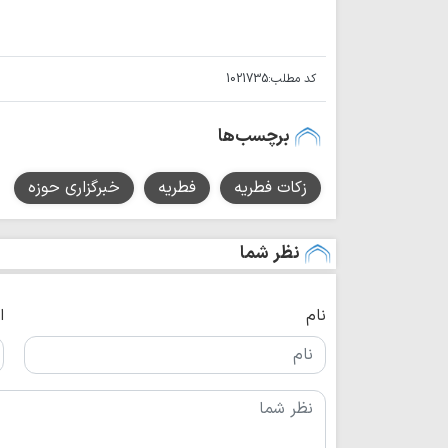
کد مطلب:
1021735
برچسب‌ها
زکات فطریه
فطریه
خبرگزاری حوزه
نظر شما
نام
ا