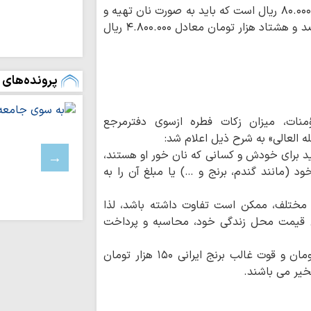
کفاره روزه غیر عمد مبلغ هشت هزار تومان معادل ۸۰.۰۰۰ ریال است که باید به صورت نان تهیه و
بیروت، پایتخت م
عادی‌سازی روابط با 
پرداخت شود؛ همچنین کفاره روزه عمد مبلغ چهارصد و هشتاد هزار تومان معادل ۴.۸۰۰.۰۰۰ ریال
اسرائیل خانه‌های 
باختری را با ماشین‌
پرونده‌های 
ملت ایران با مق
زانو درآمدن صهیونی
واکنش علمای بح
منات، میزان زکات فطره ازسوی دفترمرجع
حاکم این کشور درباره
 العالی» به شرح ذیل اعلام شد:
آمریکا در برابر م
 برای خودش و کسانی که نان خور او هستند،
بن‌بست شده است
ی‌های رایج خود (مانند گندم، برنج و …) یا مبلغ آن را به
به سوی یک جبهه 
عادی‌سازی روابط با
 مختلف، ممکن است تفاوت داشته باشد، لذا
مدیریت تنگه هرم
بق قیمت محل زندگی خود، محاسبه و پرداخت
اسلامی ایران است
رهبری حکیمانه م
دفتر معظم له مبلغ قوت غالب گندم را ٤٠ هزار تومان و قوت غالب برنج ایرانی ١٥٠ هزار تومان
تهدیدهای جهانی را 
خیر می باشند.
مدیریت انرژی نیا
است