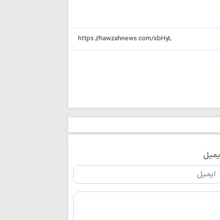
اربعین حسینی، ر
شکستن غرور استکبار 
ایستادگی و مقاو
عقب‌نشینی دشمن و ح
ملت ایران شایست
است
همبستگی ملی، حی
کشور است
آمریکا در معادله
جبهه مقاومت، شکس
ماموستا حسینی:
جنایت‌ها، در دسترسی
نزاع‌های داخلی و
برای جامعه اسلامی 
یمیل
عقب‌نشینی آمریک
نشانه تغییر محاسبا
اتحاد مقدس مولف
انسجام ملی مهم
علیه جمهوری اسلامی