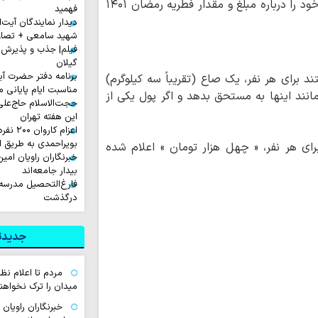
، مراجع عظام تقلید، نظر خود را درباره مبلغ و مقدار فطریه رمضان ۱۴۰۱
فهمید
دیدار نمایندگان آیت‌ال
شهید سامعی + تصاو
فیلم| جذب و پذیرش 
گیلان
برنامه دفتر حضرت آی
 برای هر نفر، یک صاع (تقریباً سه کیلوگرم)
مناسبت ایام پایانی م
انند اینها به مستحق بدهد و اگر پول یکی از
حجت‌الاسلام حاج‌علی
این هفته تهران
اعزام ک
بویراحمدی به طریق 
۱۴) به قیمت گندم برای هر نفر، « چهل هزار تومان » اعلام شده
خبرنگاران راویان امی
بیدار جامعه‌اند
فارغ‌التحصیل مدرسه
درگذشت
جدیدتر
مردم تا اعلام نظ
میدان را ترک نخواهند
خبرنگاران راویان