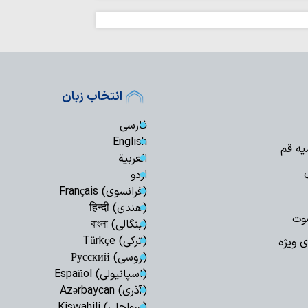
انتخاب زبان
فارسی
English
یه قم
العربیة
اردو
(فرانسوی) Français
(هندی) हिन्दी
وت
(بنگالی) বাংলা
(ترکی) Türkçe
ی ویژه
(روسی) Русский
(اسپانیولی) Español
(آذری) Azərbaycan
(سواحلی) Kiswahili