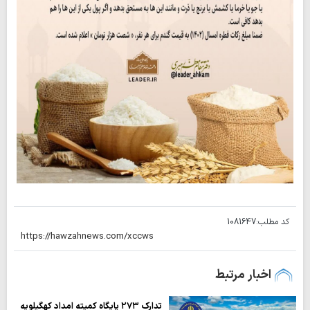
کد مطلب:
1081647
اخبار مرتبط
تدارک ۲۷۳ پایگاه کمیته امداد کهگیلویه