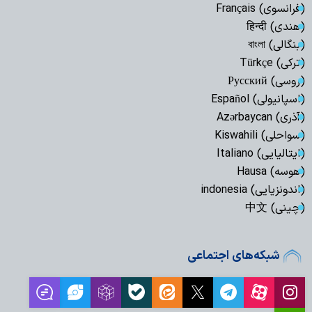
(فرانسوی) Français
(هندی) हिन्दी
(بنگالی) বাংলা
(ترکی) Türkçe
(روسی) Русский
(اسپانیولی) Español
(آذری) Azərbaycan
(سواحلی) Kiswahili
(ایتالیایی) Italiano
(هوسه) Hausa
(اندونزیایی) indonesia
(چینی) 中文
شبکه‌های اجتماعی