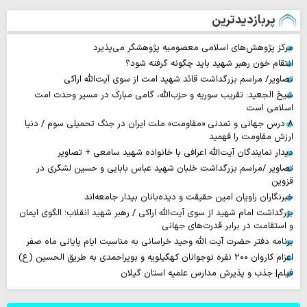
پربازدیدترین
مرکز پژوهش‌های اسلامی معصومیه پژوهشگر می‌پذیرد
انتقام خون رهبر شهید باید چگونه گرفته شود؟
تصاویر/ مراسم بزرگداشت قائد شهید امت از سوی آیت‌الله اراکی
شیخ الجعید: تقریب سوریه و حزب‌الله، گامی مبارک در مسیر وحدت امت
اسلامی است
۸ درس جهانی و تمدنی «مقاومت» ملت ایران در جنگ تحمیلی سوم / دنیا
ارزش مقاومت را فهمید
دیدار نمایندگان آیت‌الله اعرافی با خانواده شهید سامعی + تصاویر
تصاویر /مراسم بزرگداشت خلبان شهید عباس بابایی و حسین لشگری در
قزوین
خبرنگاران راویان امین حقیقت و دیده‌بانان بیدار جامعه‌اند
بزرگداشت امام شهید از سوی آیت‌الله اراکی / رهبر شهید انقلاب؛ الگوی ایمان
و استقامت در برابر قدرت‌های جهانی
برنامه دفتر حضرت آیت الله وحید خراسانی به مناسبت ایام پایانی ماه صفر
اعزام کاروان ۲۰۰ نفره نوجوانان کهگیلویه و بویراحمدی به طریق الحسین (ع)
فیلم| جذب و پذیرش مدارس علمیه استان گیلان