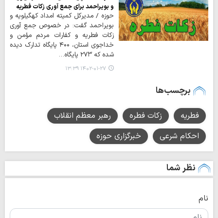
و بویراحمد برای جمع آوری زکات فطریه
حوزه / مدیرکل کمیته امداد کهگیلویه و
بویراحمد گفت: در خصوص جمع آوری
زکات فطریه و کفارات مردم مؤمن و
خداجوی استان، ۴۰۰ پایگاه تدارک دیده
شده که ۲۷۳ پایگاه…
۱۴۰۲-۰۱-۲۷ ۱۳:۳۹
برچسب‌ها
فطریه
زکات فطره
رهبر معظم انقلاب
احکام شرعی
خبرگزاری حوزه
نظر شما
نام