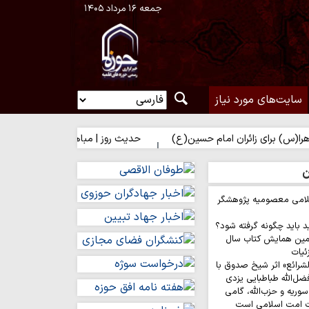
جمعه ۱۶ مرداد ۱۴۰۵
سایت‌های مورد نیاز
 زائران امام حسین(ع)
حدیث روز | مباهات خداوند به زائر امام حسین(
ن
لامی معصومیه پژوهشگر
د باید چگونه گرفته شود؟
مین همایش کتاب سال
ئیات
لشرائع» اثر شیخ صدوق با
ضل‌الله طباطبایی یزدی
وریه و حزب‌الله، گامی
ت امت اسلامی است