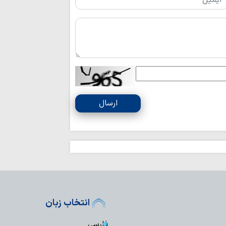
ایران اسلامی است
برنامه دفتر حضرت
به مناسبت ایام پایان
«اربعین شهیدان»
صافی گلپایگانی(ره)
حوزویان ساختار د
دهند
توصیه پلیس راه ق
استراحت در مسیر، 
ارسال
اخلاص و روحیه 
خادمان نماز جمعه ا
حضور ۲۵ 
اربعین حسینی در کربل
از اوکراین تا ایران
سرشناس ایتالیایی، مار
سینمای مستند با
در جنگ رمضان را ثب
انتخاب زبان
مفتی صور و جبل 
و راه امام صدر برای 
فارسی