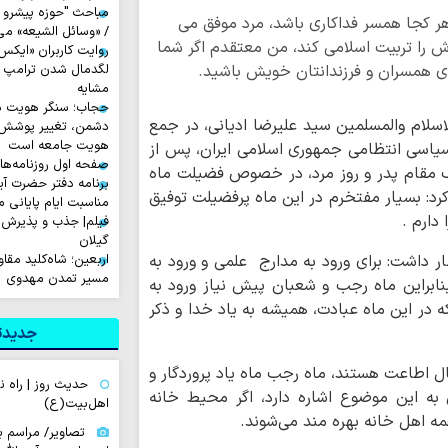
مباحث "حوزه پیشرو و
 کجا همسر فداکاری باشد، مرد موفق می
/ «وسائل الشیعه» می
 را تربیت اسلامی کند، من معتقدم اگر شما
رای همسران و فرزندانتان خویش باشید.
لگدمال شدن ترامپ تا 
مشایه
حجاب؛ سنگر هویت دی
سلام والمسلمین سید علیرضا ادیانی، در جمع
دشمن، تغییر پوشش ب
هویت جامعه است
یاسی انتظامی جمهوری اسلامی ایران، پس از
صفحه اول روزنامه‌های چهارشن
یک مقام پدر و روز مرد، در خصوص فضیلت ماه
برنامه دفتر حضرت آی
د: بسیار مفتخرم در این ماه پرفضیلت توفیق
مناسبت ایام پایانی م
دارم .
فیلم| جذب و پذیرش 
گیلان
 داشت: برای ورود به مدارج علمی و ورود به
اربعین؛ شاه‌کلید مق
مسیر تمدن مهدوی
ابراین ماه رجب و شعبان پیش نیاز ورود به
در این ماه عبادت، همیشه به یاد خدا و ذکر
جدیدتر
ال اطاعت هستند، ماه رجب ماه یاد پروردگار و
حدیث روز | راه
 به این موضوع اشاره دارد، اگر محیط خانه
اهل‌بیت(ع)
ه اهل خانه بهره مند می‌شوند.
تصاویر/ مراسم ب