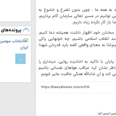
امام حسین(ع) ک
د به همه ما ، چون بدون تضرع و خشوع به
است
 توانیم در مسیر تعالی سازمان گام برداریم،
زبان می‌تواند عام
باز کارِ نکرده زیاد داریم.
سقوط انسان باشد
پرونده‌های 
توسعه زیرساخت‌
ز سخنان خود اظهار داشت: همیشه دعا کنیم،
متناسب با شتاب صن
د انقلاب اسلامی باشیم، چه خونهایی پاکی
دیدار نمایندگان آی
یم،لذا به معنای واقعی کلمه باید قدردان شهدا
شهید سامعی + تصاو
نورلایب
ان با تاکید به احادیث روایی، دینداری را
کارنامه موکب م
ر نشان کرد: مراقب هواهای نفسانی باشیم
اربعین؛ از ۵۰ هزار پرس غذای روزانه…
 کند و ان شاءالله همگی عاقبت بخیر شویم.
موکب امامزادگان ق
و معنوی برای زائران 
امامزادگان قم
اط
کرامت تا پایان ماه ص
ربی تبیین کرد؛