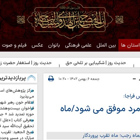
استان ها
بین الملل
علمی فرهنگی
بانوان
عکس
فیلم و صوت
 روز | شکیبایی بر تلخی حق
حدیث روز | استغفار حضرت زهرا(س) برای
پربازدیدتری
جمعه ۶ بهمن ۱۴۰۲ - ۱۰:۲۰
مرکز پژوهش‌های اس
 فراجا:
می‌پذیرد
انتقام خون رهبر شهی
مرد موفق می شود/ماه
فراخوان بیست‌وهشت
حوزه تمدید شد + جز
معرفی کتاب | «علل ا
تحقیق آیت‌الله سید ف
شیخ الجعید: تقریب س
مبارک در مسیر وحد