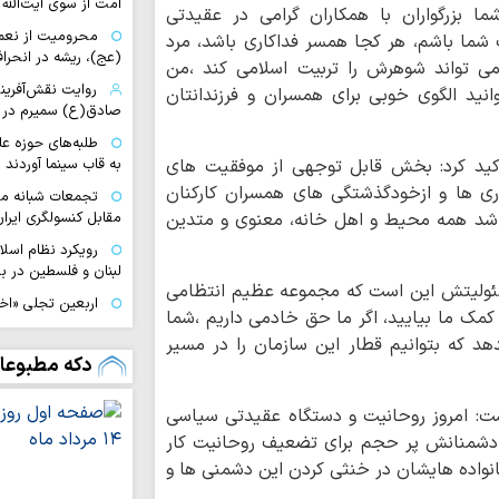
امت از سوی آیت‌الله 
ا بزرگواران با همکاران گرامی در عقیدتی
محرومیت از نعم
شما باشم، هر کجا همسر فداکاری باشد، مرد
(عج)، ریشه در انحراف
 تواند شوهرش را تربیت اسلامی کند ،من
روایت نقش‌آفرین
انید الگوی خوبی برای همسران و فرزندانتان
صادق(ع) سمیرم در 
طلبه‌های حوزه ع
ید کرد: بخش قابل توجهی از موفقیت های
به قاب سینما آوردند
ری ها و ازخودگذشتگی های همسران کارکنان
تجمعات شبانه مب
باشد همه محیط و اهل خانه، معنوی و متدین
مقابل کنسولگری ایران
رویکرد نظام اسل
لبنان و فلسطین در بر
ئولیتش این است که مجموعه عظیم انتظامی
اربعین تجلی «اخ
به کمک ما بیایید، اگر ما حق خادمی داریم ،شما
دگرخواهی امام حسی
هد که بتوانیم قطار این سازمان را در مسیر
ا
دکه مطبوعا
بویراحمدی به طریق 
تجربه متفاوت «
اشت: امروز روحانیت و دستگاه عقیدتی سیاسی
تا کربلا
 دشمنانش پر حجم برای تضعیف روحانیت کار
ناگفته‌های مبلغ
انواده هایشان در خنثی کردن این دشمنی ها و
خراسان از مسیر عشق