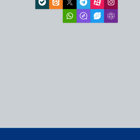
م حسین(ع) هرگز در
می‌شوند