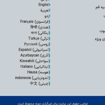
پیروان مکتب اما
English
یه قم
برابر ظالمان تسلیم ن
العربیة
اردو
(فرانسوی) Français
(هندی) हिन्दी
وت
(بنگالی) বাংলা
(ترکی) Türkçe
ی ویژه
(روسی) Русский
(اسپانیولی) Español
(آذری) Azərbaycan
(سواحلی) Kiswahili
(ایتالیایی) Italiano
(هوسه) Hausa
(اندونزیایی) indonesia
(چینی) 中文
تمامی حقوق این سایت برای خبرگزاری حوزه محفوظ است.