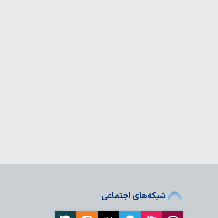
 آیت الله وحید خراسانی
ی ماه صفر
؛ سروده آیت الله العظمی
ین را برای مردم شرح
م به زائران اربعین؛
ضامن سفری ایمن
جهادی رمز موفقیت
ست
هزار زائر در مراسم جاماندگان
ای ایران
؛ انتقاد روزنامه‌نگار
کو تراوالیو،…
ید مظلومیت ملت ایران
ت کند
شبکه‌های اجتماعی
عامل: ما همچنان با فکر
ماندگاری…