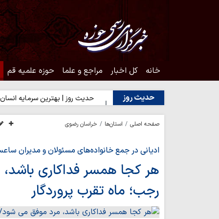
خانه
کل اخبار
مراجع و علما
حوزه علمیه قم
حدیث روز
دن به محبت اهل‌بیت(ع)
حدیث روز | بهترین سرمایه انسان
حدیث
صفحه اصلی
استان‌ها
خراسان رضوی
ادیانی در جمع خانواده‌های مسئولان و مدیران ساعس
هر کجا همسر فداکاری باشد، 
رجب؛ ماه تقرب پروردگار