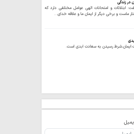
حفظ تنگه هرمز، 
ن در زندگی
است / دشمن به هیچ
: ابتلائات و امتحانات الهی عوامل مختلفی دارد که
تار ماست و برخی دیگر از ایمان ما و علاقه خدای…
اعراف
بهره‌مندی از حک
انفاق است
بدی
اربعین امسال تج
ت:ایمان،شرط رسیدن به سعادت ابدی است.
به قائد شهید بود
اردوگاه جدید دان
قم احداث می‌شود
صیانت از هویت د
هم‌افزایی همه دستگا
چشم‌انداز برنامه 
مصطفوی (ره) کاشان
مرکز پژوهش‌های
پژوهشگر می‌پذیرد
زن، کنشگری آگاه در
دینی
یمیل
استمرار مسیر شهد