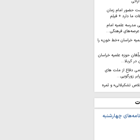
اراکی
ت حضور امام زمان
ات ما دارد + فیلم
ی مدرسه علمیه امام
عرصه‌های فرهنگی…
لمیه خراسان «خط خون» را
لّغان حوزه علمیه خراسان
 در کربلا…
امی دفاع از ملت های
ابر زورگویی…
لاص تشکیلاتی» و ثمره
ن(ع) است
عزام کاروان ۲۰۰ نفره نوجوانان کهگیلویه و
ت
الحسین…
رویش من» در مسیر نجف
ان جهادی حوزه علمیه