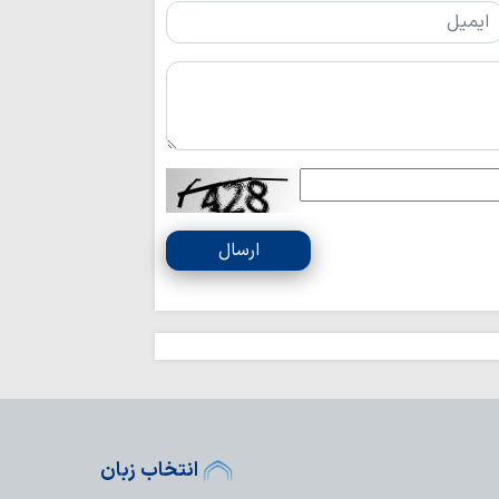
ملت ایران شایست
است
همبستگی ملی، حی
کشور است
آمریکا در معادله
جبهه مقاومت، شکس
ماموستا حسینی:
جنایت‌ها، در دسترسی
نزاع‌های داخلی و
ارسال
برای جامعه اسلامی 
عقب‌نشینی آمریک
نشانه تغییر محاسبا
اتحاد مقدس مولف
انسجام ملی مهم
علیه جمهوری اسلامی
نباید با اختلاف‌ا
انسجام ملت ایران ر
انتخاب زبان
قدرت منطقه‌ای ای