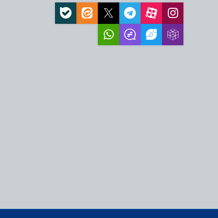
لت ایران، محاسبات
ست
از جمعه اردبیل
 المندب مولفه قدرت و
ال ایجاد ایران قوی و عدم
ران بود
مت بیرونی باید با
شور همراه باشد
جبی در پی ارتحال
، نتیجه گرفتار شدن
رت» ایران است
 اخیر با اخبار کذب به
ادی سیاسی جمعه تبریز
ید از سوی آیت‌الله
قلاب؛ الگوی…