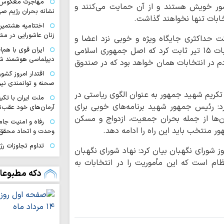
مهاجرت معکوس ا
شور خویش هستند و از آن حمایت می‌کنند و
نشانه بحران رژیم ص
خابات تنها نخواهند گذاشت.
اختتامیه هشتمین 
زنان عاشورایی در مش
کت حداکثری جایگاه ویژه و خوبی نزد اعضا و
رؤسای محفل بین المللی پیدا می‌کند، گفت: انتخابات ۱۵ تیر ثابت کرد که اصل جمهوری اسلامی
ایران قوی با هم‌
دیپلماسی هوشمند شک
م در انتخابات همان خواهد بود که در صندوق
اقتدار امروز کشو
صحنه و توانمندی ن
تکریم شهید جمهور به عنوان الگوی ریاستی در
ملت ایران با تکی
کرد: رئیس جمهور شهید برنامه‌های خوبی برای
آرمان‌های خود عقب‌ن
ن‌ها از جمله بحران جمعیت، ازدواج و مسکن
رفاه و امنیت جام
 منتخب باید این راه را ادامه دهد.
وحدت و اتحاد محقق
تداوم تجاوزات ر
م عزیزی با اشاره به فرارسیدن ۲۶ تیر روز شورای نگهبان بیان کرد: نهاد شورای نگهبان
لبنان
م است که این مأموریت را در انتخابات به
مسلمانان تگزاس 
دکه مطبوعا
سخت
بیروت، پایتخت م
عادی‌سازی روابط با 
اسرائیل خانه‌های 