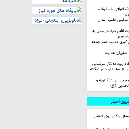
له اعرافی با خانواده
یر
مدارس علمیه استان
ت الله وحید خراسانی به
اه صفر
‌اکبری خطیب نماز جمعه
 سفیران هدایت
نتقاد روزنامه‌نگار سرشناس
لیو، از استانداردهای دوگانه
اروان ۲۰۰ نفره نوجوانان کهگیلویه و
الحسین (ع)
ین اخبار
سال رنگ و بوی انقلابی