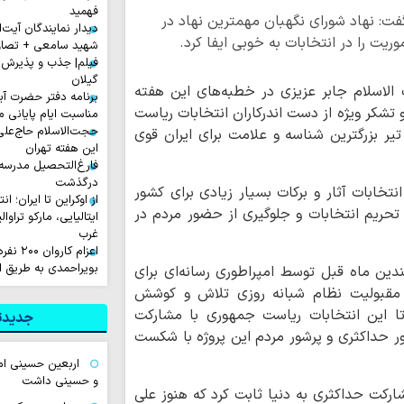
فهمید
فت: نهاد شورای نگهبان مهمترین نهاد در
دیدار نمایندگان آیت‌ال
ت را در انتخابات به خوبی ایفا کرد.
شهید سامعی + تصاو
فیلم| جذب و پذیرش 
گیلان
الاسلام جابر عزیزی در خطبه‌های این هفته
برنامه دفتر حضرت آی
و تشکر ویژه از دست اندرکاران انتخابات ریاست
مناسبت ایام پایانی م
حجت‌الاسلام حاج‌علی
هوری دوره اول و دوم انتخابات اظهار کرد: ۱۵ تیر بزرگترین شناسه و علامت برای ایران قوی
این هفته تهران
فارغ‌التحصیل مدرسه
درگذشت
۵۰ درصدی مردم در انتخابات آثار و برکات بسیار زیادی برای کشور
از اوکراین تا ایران؛ ا
 تحریم انتخابات و جلوگیری از حضور مردم در
ایتالیایی، مارکو تراوا
غرب
اعزام ک
بویراحمدی به طریق 
ندین ماه قبل توسط امپراطوری رسانه‌ای برای
مقبولیت نظام شبانه روزی تلاش و کوشش
د تا این انتخابات ریاست جمهوری با مشارکت
جدیدتر
ر حداکثری و پرشور مردم این پروژه با شکست
اربعین حسینی ام
و حسینی داشت
شارکت حداکثری به دنیا ثابت کرد که هنوز علی