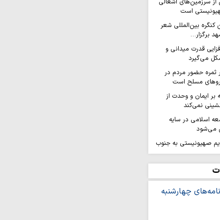
ز سرزمین‌های اشغالی
هیونیستی است
کنگره بین‌المللی شعر
هد برگزار…
افزایی قدرت میدانی و
ل می‌گیرد
ر ثمره حضور مردم در
یروهای مسلح است
ه بر ایمان و وحدت از
شینی نمی‌کند
عه اسلامی در سایه
 می‌شود
ژیم صهیونیستی به جنوب
در آستانه تحریم های
ت
قاومت است و از
رژیم صهیونیستی امتناع…
فلسطینیان در کرانه