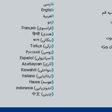
ایستادگی است
فارسی
وحدت و انسجام م
English
یه قم
دشمن را برهم زده ا
العربیة
تصاویر/ اقامه نم
اردو
تنگه‌ هرمز و باب
(فرانسوی) Français
ایستادگی است
(هندی) हिन्दी
وت
قائد شهید به دنب
(بنگالی) বাংলা
تسلیم در برابر مستکب
(ترکی) Türkçe
ی ویژه
تقویت قدرت مقاو
(روسی) Русский
تحکیم قدرت داخلی ک
(اسپانیولی) Español
تسلیت آیت الله ر
(آذری) Azərbaycan
آیت‌الله امراللهی
(سواحلی) Kiswahili
عقب‌نشینی دشمن
(ایتالیایی) Italiano
آمریکا در «معادله قد
(هوسه) Hausa
دشمن در فتنه های
(اندونزیایی) indonesia
دنبال آشوب بود
(چینی) 中文
تصاویر/ نماز عب
بزرگداشت امام شه
اراکی / رهبر شهید ان