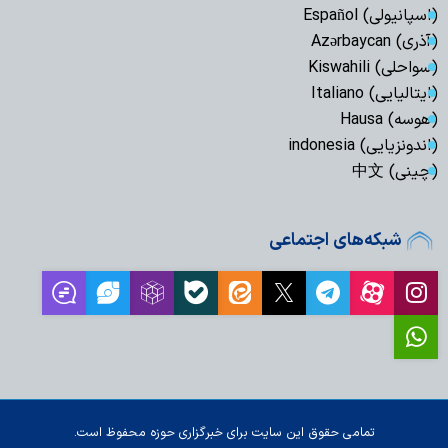
(اسپانیولی) Español
(آذری) Azərbaycan
(سواحلی) Kiswahili
(ایتالیایی) Italiano
(هوسه) Hausa
(اندونزیایی) indonesia
(چینی) 中文
شبکه‌های اجتماعی
تمامی حقوق این سایت برای خبرگزاری حوزه محفوظ است.