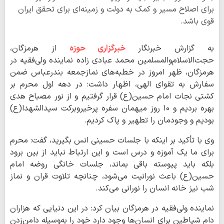
برای اصلاح مسیر و کمک به دولت و زمینه‌ای برای تحقق ایران
قوی باشد.
به گزارش خبرنگار
خبرگزاری حوزه
از هرمزگان،
حجت‌الاسلام‌والمسلمین محمد عبادی زاده نماینده ولی‌فقیه در
هرمزگان، ظهر امروز در خطبه‌های نمازجمعه بندرعباس ضمن
سفارش به تقوای الهی، اظهار داشت: در دهه اول محرم بر
کشتی نجات امام حسین(ع) قرار گرفتیم و از نور مصباح هدی
بهره بردیم و ۱۰ روز میهمان سفره پرخیروبرکت سیدالشهدا(ع)
بودیم و وجودمان را تطهیر و پاک کردیم.
وی با تأکید بر اینکه با جلسات حسینی انس بگیرید، گفت: محرم
برای ما یک آموزه و درس است و این ارتباط نباید از بین برود
بلکه باید پیوسته باقی بماند، جلسات خانگی روضه امام
حسین(ع) باعث نورانیت می‌شود، چنانچه تلاوت قران و نماز
شب نیز خانه انسان را نورانی می‌کند.
نماینده ولی‌فقیه در هرمزگان بیان کرد: در این دنیایی که هزاران
دام شیاطین برای انسان‌ها وجود دارد خود را به‌وسیله دامن‌زدن