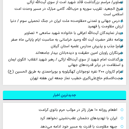
تصاویر/ مراسم بزرگداشت قائد شهید امت از سوی آیت‌الله اراکی
شیخ الجعید: تقریب سوریه و حزب‌الله، گامی مبارک در مسیر وحدت امت
اسلامی است
۸ درس جهانی و تمدنی «مقاومت» ملت ایران در جنگ تحمیلی سوم / دنیا
ارزش مقاومت را فهمید
دیدار نمایندگان آیت‌الله اعرافی با خانواده شهید سامعی + تصاویر
برنامه دفتر حضرت آیت الله وحید خراسانی به مناسبت ایام پایانی ماه صفر
فیلم| جذب و پذیرش مدارس علمیه استان گیلان
خبرنگاران راویان امین حقیقت و دیده‌بانان بیدار جامعه‌اند
بزرگداشت امام شهید از سوی آیت‌الله اراکی / رهبر شهید انقلاب؛ الگوی ایمان
و استقامت در برابر قدرت‌های جهانی
اعزام کاروان ۲۰۰ نفره نوجوانان کهگیلویه و بویراحمدی به طریق الحسین (ع)
حجت‌الاسلام حاج‌علی‌اکبری خطیب نماز جمعه این هفته تهران
جدیدترین اخبار
اطعام روزانه ۱۰ هزار زائر در موکب حرم بانوی کرامت
ایران با تهدیدهای دشمنان عقب‌نشینی نخواهد کرد
جبهه مقاومت با قدرت به مسیر خود ادامه می‌دهد