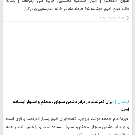
عنوان «نمافکر» و آئین اختتامیه نخستین جایزه ملی ارتباطات و رسانه
«اثر» صبح امروز دوشنبه ۲۵ خرداد ماه در خانه اندیشه‌ورزان برگزار…
۱۴۰۵-۰۳-۲۵ ۱۴:۵۰
لرستان
ایران قدرتمند در برابر دشمن متجاوز، محکم و استوار ایستاده
است
حوزه/امام جمعه موقت بروجرد گفت:ایرانِ امروز بسیار قدرتمند و قوی است
و در برابر دشمن متجاوز محکم و استوار ایستاده است و با همین اقتدار همه