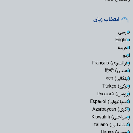
انتخاب زبان
فارسی
English
العربیة
اردو
(فرانسوی) Français
(هندی) हिन्दी
(بنگالی) বাংলা
(ترکی) Türkçe
(روسی) Русский
(اسپانیولی) Español
(آذری) Azərbaycan
(سواحلی) Kiswahili
(ایتالیایی) Italiano
(هوسه) Hausa