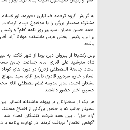
"قلم" و رئیس کمیسیون اقلیت پیام کربلا برگزار شد .
به گزارش گروه ترجمه خبرگزاری «حوزه»، نورالاسلام 
مشترک سمینار بزرگی را با موضوع «پیام کربلا» در 
احمد حسن عمران، سردبیر روز نامه "قلم" و رئیس کم
بر این، رئیس بخش عربی دانشکده مولانا آزاد، آقا
یافت.
وین رکشیتا از پیروان دین بودا از شهر کلکته به تب
شاه مترشید علی قدری امام جماعت جامع مسجد 
استاد جامعة المصطفی (ص) در دوره های کوتاه م
السلام خان، سردبیر قادری تایمز آقای سید منهاج
مشتاق احمد، مدیر مدرسه غلام مصطفی آقای محمد
حسین اختر حضور داشتند.
هر یک از سخنرانان بر پیوند عاشقانه انسانی بین 
سمینار جالب که با حضور بزرگانی از اضلاع مختلف ا
"گواهی افتخار" دریافت کردند. در نهایت برنامه با 