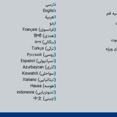
فارسی
می‌شود
English
یه قم
العربیة
اردو
(فرانسوی) Français
(هندی) हिन्दी
وت
(بنگالی) বাংলা
(ترکی) Türkçe
ی ویژه
(روسی) Русский
(اسپانیولی) Español
(آذری) Azərbaycan
(سواحلی) Kiswahili
(ایتالیایی) Italiano
(هوسه) Hausa
(اندونزیایی) indonesia
(چینی) 中文