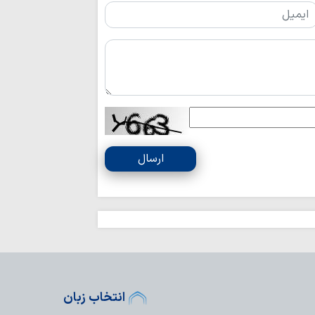
آیت‌الله امراللهی
عقب‌نشینی دشمن
آمریکا در «معادله قد
دشمن در فتنه های
دنبال آشوب بود
تصاویر/ نماز عب
بزرگداشت امام شه
اراکی / رهبر شهید ان
حضور حماسی مرد
ارسال
فقرات پیروزی‌های نظ
تشییع میلیونی رهب
در بنیان محاسبات د
دشمنان بر ایجاد 
متمرکز شده‌اند
تهدید زیرساخت‌ه
راهبردی دشمن است
هرگونه تعرض به 
کوبنده مواجه خواهد
انتخاب زبان
دوره کوتاه مدت ش