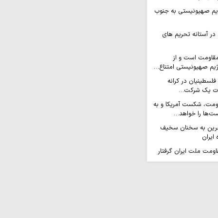
ژیم صهیونیستی به جنوب
در آستانه تحریم های
قاومت است و از
رژیم صهیونیستی امتناع…
فلسطینیان در کرانه
آلات یک شرکت…
اومت، شکست آمریکا و به
ست‌ها را خواهد…
رین به سخنان سخیف
 ایران
قاومت ملت ایران گرفتار
مغربی واحد علیه
 رژیم صهیونیستی حرکت…
ز اهرم اقتدار جمهوری