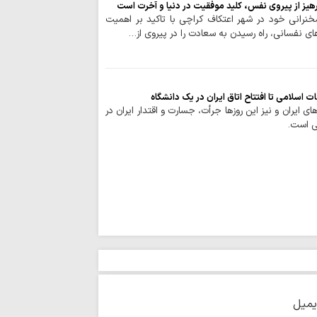
هیز از پیروی نفس، کلید موفقیت در دنیا و آخرت است
نشانه تغییر محاسبا
سخنرانی خود در شهر اعتکاف کراچی با تاکید بر اهمیت
اتحاد مقدس مولف
ای نفسانی، راه رسیدن به سعادت را در پیروی از…
انسجام ملی مهم
علیه جمهوری اسلامی
نباید با اختلاف‌ا
انسجام ملت ایران ر
ت اسلامی تا افتتاح اتاق ایران در یک دانشگاه
ایران و نیز این روزها جرأت، جسارت و اقتدار ایران در
قدرت منطقه‌ای ای
ی است.
ایستادگی است
وحدت و انسجام م
دشمن را برهم زده ا
تصاویر/ اقامه نم
تنگه‌ هرمز و باب
ایستادگی است
قائد شهید به دنب
تسلیم در برابر مستکب
تقویت قدرت مقاو
تحکیم قدرت داخلی ک
یمیل
تسلیت آیت الله ر