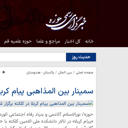
خانه
کل اخبار
مراجع و علما
حوزه علمیه قم
حدیث روز
صفحه اصلی
بین الملل
پاکستان - هندوستان
سمینار بین المذاهبی پیام کربل
حوزه/ نورالاسلام آکادمی و بنیاد رفاه اجتماعی الو
«پیام کربلا» در تالار دانشکده ملی الامین کلکته ب