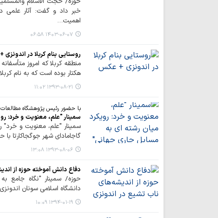
حوزه/ حجت الاسلام والمسلمین
خبر داد و گفت: آثار علمی 
اهمیت…
۱۴۰۳-۰۶-۰۷ ۰۶:۵۸
روستایی بنام کربلا در اندونزی 
هکتار بوده است که به نام کربلا
۱۳۹۳-۰۸-۲۱ ۱۱:۰۲
با حضور رئیس پژوهشگاه مطالعات ت
سمینار "علم، معنویت و خرد: رو
گاجامادای شهر جوگجاکارتا با حضور 30 نفر از شخصیت های خارجی و ارائه
۱۳۹۳-۰۸-۰۶ ۱۳:۰۸
دفاع دانش آموخته حوزه از اندي
حوزه/ سمينار "نگاه جامع به
دانشگاه اسلامي سونان اندونزي 
۱۳۹۴-۰۱-۱۹ ۱۰:۰۹