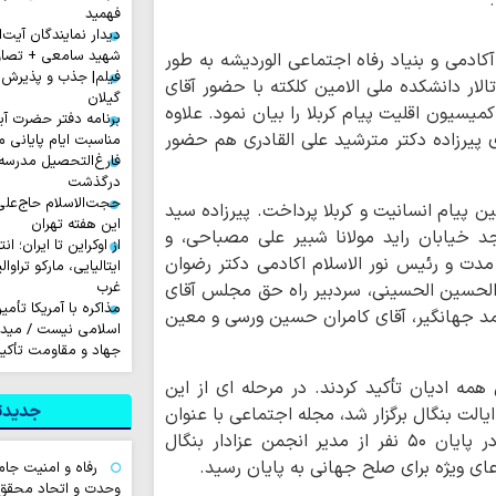
فهمید
دیدار نمایندگان آیت‌ال
شهید سامعی + تصاو
آکادمی و بنیاد رفاه اجتماعی الوردیشه به طور
فیلم| جذب و پذیرش 
تالار دانشکده ملی الامین کلکته با حضور آقای
گیلان
یسیون اقلیت پیام کربلا را بیان نمود. علاوه
برنامه دفتر حضرت آی
ی پیرزادہ دکتر مترشید علی القادری هم حضور
مناسبت ایام پایانی م
فارغ‌التحصیل مدرسه
درگذشت
حجت‌الاسلام حاج‌علی
یین پیام انسانیت و کربلا پرداخت. پیرزاده سید
این هفته تهران
خیابان راید مولانا شبیر علی مصباحی، و
از اوکراین تا ایران؛ ا
دت و رئیس نور الاسلام اکادمی دکتر رضوان
ایتالیایی، مارکو تراوا
غرب
 الحسین الحسینی، سردبیر راه حق مجلس آقای
مذاکره با آمریکا تأم
 جهانگیر، آقای کامران حسین ورسی و معین
اسلامی نیست / میدان
جهاد و مقاومت تأکید
همه ادیان تأکید کردند. در مرحله ای از این
جدیدتر
یالت بنگال برگزار شد، مجله اجتماعی با عنوان
"راه حق" ، بین همه شرکت کنندگان اهداء شد. در پایان ۵۰ نفر از مدیر انجمن عزادار بنگال
دعای ویژه برای صلح جهانی به پایان رسید.
رفاه و امنیت جام
وحدت و اتحاد محقق