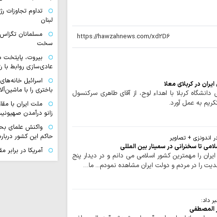
تداوم تجاوزات ر
لبنان
مسلمانان تگزاس 
سخت
بیروت، پایتخت م
عادی‌سازی روابط با 
اسرائیل خانه‌های 
ایران در کربلای معلا
باختری را با ماشین‌
انشگاه کربلا با اهداء لوح، از آقای طاهری سرکنسول
کریم به عمل آورد.
ملت ایران با مق
زانو درآمدن صهیونی
واکنش علمای بح
حاکم این کشور درباره
ر اندونزی + تصاویر
امی تا سخنرانی در سمینار بین المللی
آمریکا در برابر م
یران را مهمترین کشور اسلامی می دانم و در دیدار پنج
بن‌بست شده است
ت را در مردم و دولت ایران مشاهده نمودم... ما…
به سوی یک جبهه 
عادی‌سازی روابط با
مدیریت تنگه هرم
 داد:
اسلامی ایران است
ر المصطفی