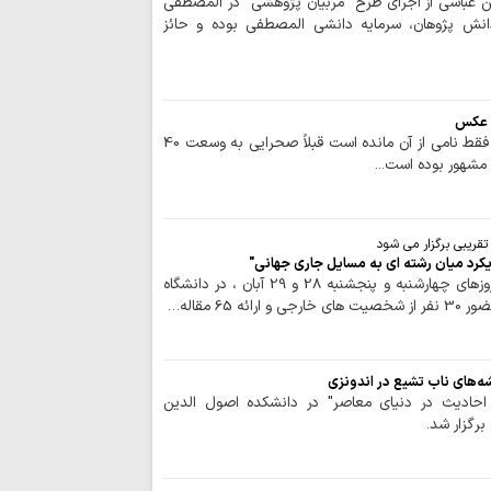
 عباسی از اجرای طرح "مربیان پژوهشی" در المصطفی
رهبری حکیمانه م
دانش پژوهان، سرمایه دانشی المصطفی بوده و حائز
تهدیدهای جهانی را 
مدیریت انرژی نیا
است
اربعین حسینی، ر
+ عکس
شکستن غرور استکبار 
منطقه کربلا که امروز متأسفانه فقط نامی از آن مانده است قبلاً صحرایی به وسعت 40
 مشهور بوده است...
ایستادگی و مقاو
عقب‌نشینی دشمن و ح
ملت ایران شایست
است
قریبی برگزار می شود
یکرد میان رشته ای به مسایل جاری جهانی"
همبستگی ملی، حی
سمینار "علم، معنویت و خرد" روزهای چهارشنبه و پنجشنبه 28 و 29 آبان ، در دانشگاه
کشور است
 65 مقاله…
آمریکا در معادله
جبهه مقاومت، شکس
ماموستا حسینی:
شه‌هاي ناب تشيع در اندونزی
جنایت‌ها، در دسترسی
 احاديث در دنياي معاصر" در دانشكده اصول الدين
برگزار شد.
نزاع‌های داخلی و
برای جامعه اسلامی 
عقب‌نشینی آمریک