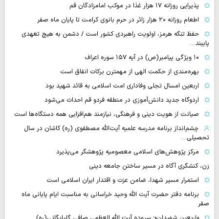
پذیرایی روزانه ۱۷ هزار غذا در موکب امامزادگان قم
اطعام روزانه ۲۰ هزار زائر در حرم بانوی کرامت تا پایان ماه صفر
حفظ تنگه هرمز، اولویت راهبردی کشور است / دشمن به هیچ تعهدی
پایبند…
۱۰ ویژگی پیامبر(ص) در آیه ۱۵۷ سوره اعراف
بهره‌مندی از حکمت الهی از مهمترن برکات انفاق است
اربعین امسال تجلی وفاداری امت اسلامی به قائد شهید بود
اردوگاه جدید دانش‌آموزی در منطقه فردو قم احداث می‌شود
صیانت از هویت دینی و فرهنگی، نیازمند هم‌افزایی همه دستگاه‌ها است
چشم‌انداز برنامه مدرسه علمیه آیت‌الله مصطفوی (ره) کاشان در سال
تحصیلی…
مرکز پژوهش‌های اسلامی معصومیه پژوهشگر می‌پذیرد
زن، کنشگری آگاه در مسیر ساختن جامعه دینی
استمرار مسیر شهدا، ضامن عزت و اقتدار ایران اسلامی است
برنامه دفتر حضرت آیت الله وحید خراسانی به مناسبت ایام پایانی ماه
صفر
«اربعین شهیدان»؛ سروده آیت الله العظمی صافی گلپایگانی(ره)