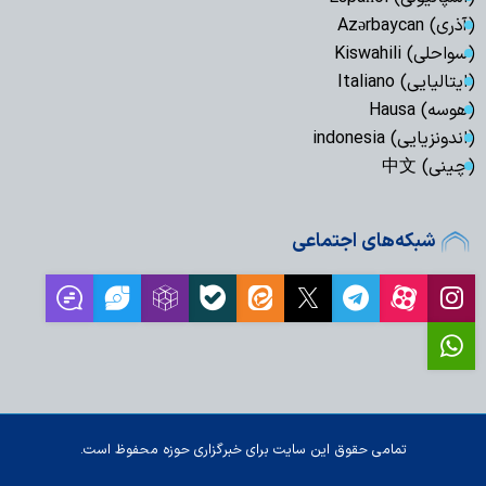
(آذری) Azərbaycan
(سواحلی) Kiswahili
(ایتالیایی) Italiano
(هوسه) Hausa
(اندونزیایی) indonesia
(چینی) 中文
شبکه‌های اجتماعی
تمامی حقوق این سایت برای خبرگزاری حوزه محفوظ است.