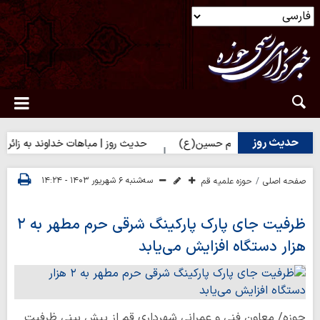
حدیث روز
برای زائران امام حسین(ع)
حدیث روز | مباهات خداوند به زائر امام ح
سه‌شنبه ۶ شهریور ۱۴۰۳ - ۱۴:۲۴
صفحه اصلی
حوزه علمیه قم
ظرفیت جای پارک پارکینگ شرقی حرم مطهر به ۲
هزار دستگاه افزایش می‌یابد
حوزه/ معاون فنی و عمرانی شهرداری قم از پیش بینی ظرفیت