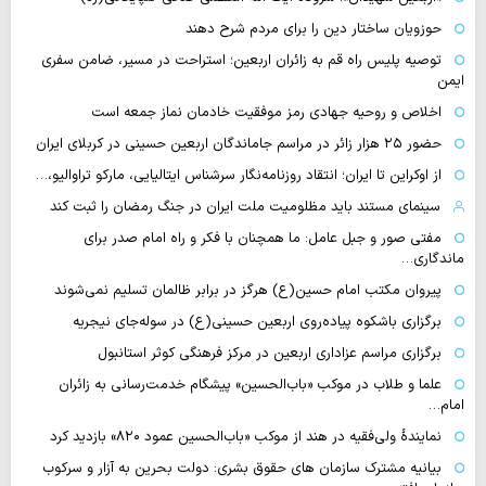
حوزویان ساختار دین را برای مردم شرح دهند
توصیه پلیس راه قم به زائران اربعین؛ استراحت در مسیر، ضامن سفری
ایمن
اخلاص و روحیه جهادی رمز موفقیت خادمان نماز جمعه است
حضور ۲۵ هزار زائر در مراسم جاماندگان اربعین حسینی در کربلای ایران
از اوکراین تا ایران؛ انتقاد روزنامه‌نگار سرشناس ایتالیایی، مارکو تراوالیو،…
سینمای مستند باید مظلومیت ملت ایران در جنگ رمضان را ثبت کند
مفتی صور و جبل عامل: ما همچنان با فکر و راه امام صدر برای
ماندگاری…
پیروان مکتب امام حسین(ع) هرگز در برابر ظالمان تسلیم نمی‌شوند
برگزاری باشکوه پیاده‌روی اربعین حسینی(ع) در سوله‌جای نیجریه
برگزاری مراسم عزاداری اربعین در مرکز فرهنگی کوثر استانبول
علما و طلاب در موکب «باب‌الحسین» پیشگام خدمت‌رسانی به زائران
امام…
نمایندهٔ ولی‌فقیه در هند از موکب «باب‌الحسین عمود ۸۲۰» بازدید کرد
بیانیه مشترک سازمان های حقوق بشری: دولت بحرین به آزار و سرکوب