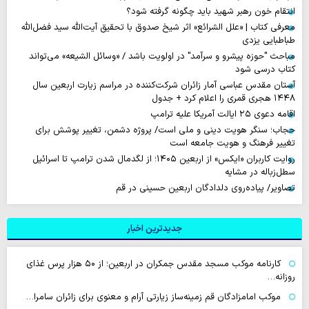
انتقام خون رهبر شهید باید چگونه گرفته شود؟
معرفی کتاب | «علل الشرائع» اثر شیخ صدوق با تحقیق آیت‌الله سید فضل‌الله
طباطبایی یزدی
مباحث "حوزه پیشرو و سرآمد" در اولویت باشد / «وسائل الشیعه» می‌تواند
کتاب درسی شود
آستان مقدس عباسی آمار زائران شرکت‌کننده در مراسم زیارت اربعین سال
۱۴۴۸ هجری قمری را اعلام کرد + جدول
اقامه دعوی ۲۵ ایالت آمریکا علیه ترامپ
حجاب؛ سنگر هویت دینی و ملی است/ پروژه دشمن، تغییر پوشش برای
تغییر فرهنگ و هویت جامعه است
روایت‌ کاربران «ایکس» از اربعین ۱۴۰۵؛ از لگدمال شدن ترامپ تا اسرائیل
سطل‌زباله‌ در مشایه
تصاویر/ پیاده‌روی دلدادگان اربعین حسینی در قم
جدیدترین اخبار
کارنامه موکب مسجد مقدس جمکران در اربعین؛ از ۵۰ هزار پرس غذای
روزانه…
موکب امامزادگان قم زمینه‌ساز زیارتی آرام و معنوی برای زائران سامرا…