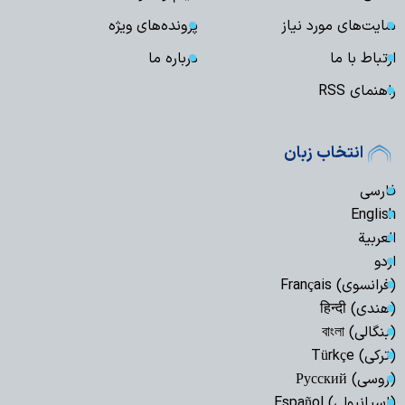
سایت‌های مورد نیاز
پرونده‌های ویژه
ارتباط با ما
درباره ما
راهنمای RSS
انتخاب زبان
فارسی
English
العربیة
اردو
(فرانسوی) Français
(هندی) हिन्दी
(بنگالی) বাংলা
(ترکی) Türkçe
(روسی) Русский
(اسپانیولی) Español