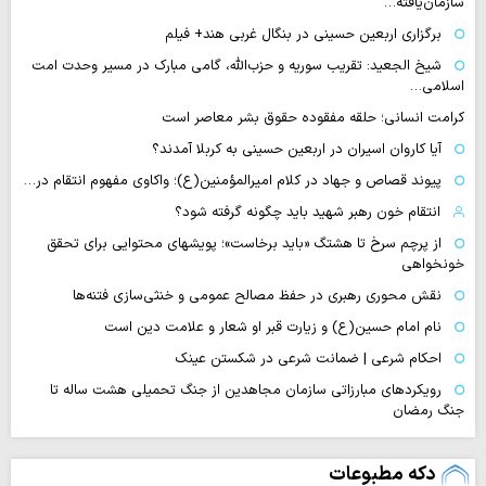
سازمان‌یافته…
برگزاری اربعین حسینی در بنگال غربی هند+ فیلم
شیخ الجعید: تقریب سوریه و حزب‌الله، گامی مبارک در مسیر وحدت امت
اسلامی…
کرامت انسانی؛ حلقه مفقوده حقوق بشر معاصر است
آیا کاروان اسیران در اربعین حسینی به کربلا آمدند؟
پیوند قصاص و جهاد در کلام امیرالمؤمنین(ع)؛ واکاوی مفهوم انتقام در…
انتقام خون رهبر شهید باید چگونه گرفته شود؟
از پرچم سرخ تا هشتگ «باید برخاست»؛ پویشهای محتوایی برای تحقق
خونخواهی
نقش محوری رهبری در حفظ مصالح عمومی و خنثی‌سازی فتنه‌ها
نام امام حسین(ع) و زیارت قبر او شعار و علامت دین است
احکام شرعی | ضمانت شرعی در شکستن عینک
رویکردهای مبارزاتی سازمان مجاهدین از جنگ تحمیلی هشت ساله تا
جنگ رمضان
دکه مطبوعات