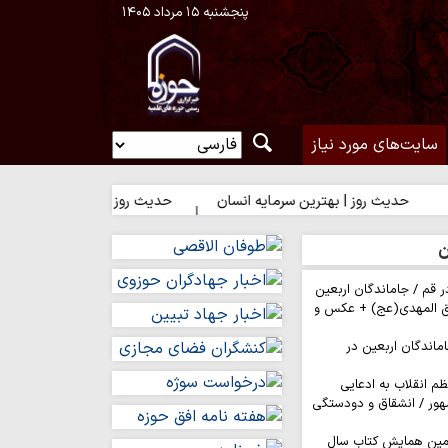
پنجشنبه ۱۵ مرداد ۱۴۰۵
سایت‌های مورد نیاز
ث روز | بهترین سرمایه انسان
حدیث روز | شکیبایی بر تلخی حق
ن
ر قم / جاماندگان اربعین
ق المهدی(عج) + عکس و
ماندگان اربعین در
م انقلاب به ادعایی
هور / انشقاق و دودستگی
مین همایش کتاب سال