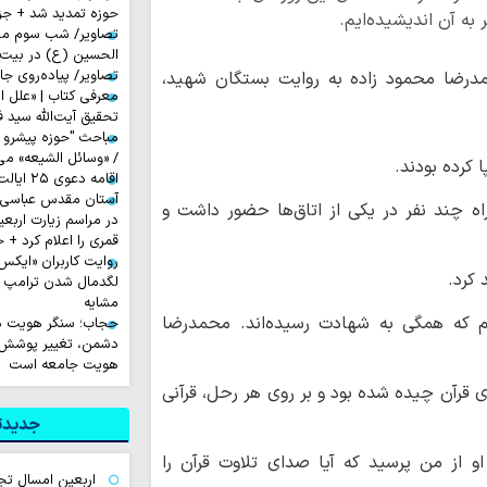
حوزه تمدید شد + جز
 به آن اندیشیده‌ایم.
تصاویر/ شب سوم مراس
الحسین (ع) در بیت آ
تصاویر/ پیاده‌روی جا
مدرضا محمود زاده به روایت بستگان شهید،
معرفی کتاب | «علل ا
تحقیق آیت‌الله سید ف
مباحث "حوزه پیشرو و
/ «وسائل الشیعه» می
کرده بودند.
اقامه دعوی ۲۵ ایالت آمریکا علیه ترامپ
آستان مقدس عباسی آم
ه چند نفر در یکی از اتاق‌ها حضور داشت و
قمری را اعلام کرد + 
 کرد.
لگدمال شدن ترامپ تا 
مشایه
 که همگی به شهادت رسیده‌اند. محمدرضا
حجاب؛ سنگر هویت دی
دشمن، تغییر پوشش ب
هویت جامعه است
های قرآن چیده شده بود و بر روی هر رحل، قرآنی
جدیدتر
او از من پرسید که آیا صدای تلاوت قرآن را
اربعین امسال تج