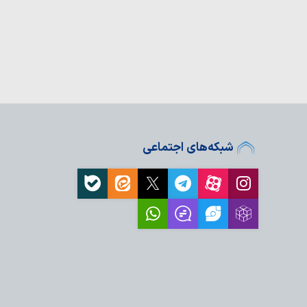
موکب «باب‌الحسین»
ه زائران امام…
 در هند از موکب
زمان های حقوق بشری:
و سرکوب سازمان‌یافته…
سینی در بنگال غربی
ب سوریه و حزب‌الله،
شبکه‌های اجتماعی
ر وحدت امت اسلامی…
 مفقوده حقوق بشر
ن در اربعین حسینی به
اد در کلام
اوی مفهوم انتقام در…
شهید باید چگونه گرفته
هشتگ «باید برخاست»؛