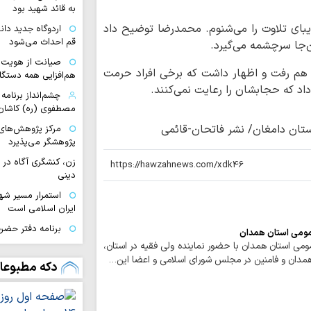
به قائد شهید بود
بای تلاوت را می‌شنوم. محمدرضا توضیح داد
اردوگاه جدید دان
قم احداث می‌شود
‌جا سرچشمه می‌گیرد.
صیانت از هویت د
ر هم رفت و اظهار داشت که برخی افراد حرمت
هم‌افزایی همه دستگا
داد که حجابشان را رعایت نمی‌کنند.
چشم‌انداز برنامه 
مصطفوی (ره) کاشان
تان دامغان/ نشر فاتحان-قائمی
مرکز پژوهش‌های
پژوهشگر می‌پذیرد
زن، کنشگری آگاه در
دینی
استمرار مسیر شهد
ایران اسلامی است
برنامه دفتر حضرت
مومی استان همدان
به مناسبت ایام پایان
ی استان همدان با حضور نماینده ولی فقیه در استان،
 همدان و فامنین در مجلس شورای اسلامی و اعضا این…
«اربعین شهیدان»
دکه مطبوعا
صافی گلپایگانی(ره)
حوزویان ساختار د
دهند