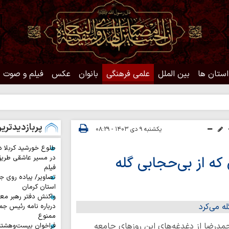
استان ها
بین الملل
علمی فرهنگی
بانوان
عکس
فیلم و صوت
حدی
پربازدیدتری
یکشنبه ۹ دی ۱۴۰۳ - ۰۸:۲۹
طلوع خورشید کربلا د
ه از بی‌حجابی گله
در مسیر عاشقی طری
فیلم
تصاویر/ پیاده روی جا
استان کرمان
واکنش دفتر رهبر معظ
درباره نامه رئیس جم
ممنوع
مدرضا از دغدغه‌های این روزهای جامعه
فراخوان بیست‌وهشت