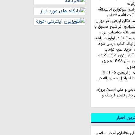
ئیات
م سوگواری اباعبدالله
یت الله مقتدایی
ماندگان اربعین در تهران
لشرائع» اثر شیخ صدوق با
ضل‌الله طباطبایی یزدی
 سرآمد" در اولویت باشد
‌تواند کتاب درسی شود
ار زائران شرکت‌کننده
در مراسم زیارت اربعین سال ۱۴۴۸ هجری
جدول
روایت‌ کاربران «ایکس» از اربعین ۱۴۰۵؛ از
اسرائیل سطل‌زباله‌ در
نی و ملی است/ پروژه
رای تغییر فرهنگ و
ین اخبار
لی وفاداری امت اسلامی