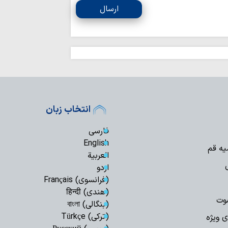
علما و طلاب در 
ارسال
پیشگام خدمت‌رسانی ب
نمایندهٔ ولی‌فقیه
«باب‌الحسین عمود ۸۲۰» بازدید کرد
بیانیه مشترک سا
دولت بحرین به آزار 
برگزاری اربعین ح
هند+ فیلم
شیخ الجعید: تقری
انتخاب زبان
گامی مبارک در مسی
کرامت انسانی؛ حلقه
فارسی
معاصر است
English
یه قم
آیا کاروان اسیرا
العربیة
کربلا آمدند؟
اردو
پیوند قصاص و جه
(فرانسوی) Français
امیرالمؤمنین(ع)؛ واک
(هندی) हिन्दी
وت
انتقام خون رهبر 
(بنگالی) বাংলা
شود؟
(ترکی) Türkçe
ی ویژه
از پرچم سرخ تا 