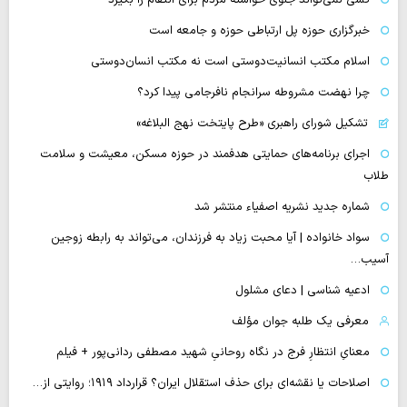
خبرگزاری حوزه پل ارتباطی حوزه و جامعه است
اسلام مکتب انسانیت‌دوستی است نه مکتب انسان‌دوستی
چرا نهضت مشروطه سرانجام نافرجامی پیدا کرد؟
تشکیل شورای راهبری «طرح پایتخت نهج البلاغه»
اجرای برنامه‌های حمایتی هدفمند در حوزه مسکن، معیشت و سلامت
طلاب
شماره جدید نشریه اصفیاء منتشر شد
سواد خانواده | آیا محبت زیاد به فرزندان، می‌تواند به رابطه زوجین
آسیب…
ادعیه شناسی | دعای مشلول
معرفی یک طلبه جوان مؤلف
معنایِ انتظارِ فرج در نگاه روحانیِ شهید مصطفی ردانی‌پور + فیلم
اصلاحات یا نقشه‌ای برای حذف استقلال ایران؟ قرارداد ۱۹۱۹؛ روایتی از…