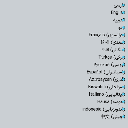
فارسی
English
العربیة
اردو
(فرانسوی) Français
(هندی) हिन्दी
(بنگالی) বাংলা
(ترکی) Türkçe
(روسی) Русский
(اسپانیولی) Español
(آذری) Azərbaycan
(سواحلی) Kiswahili
(ایتالیایی) Italiano
(هوسه) Hausa
(اندونزیایی) indonesia
(چینی) 中文