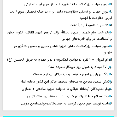
تصاویر/ مراسم بزرگداشت قائد شهید امت از سوی آیت‌الله اراکی
۸ درس جهانی و تمدنی «مقاومت» ملت ایران در جنگ تحمیلی سوم / دنیا
ارزش مقاومت را فهمید
استاد حوزه علمیه قم درگذشت
بزرگداشت امام شهید از سوی آیت‌الله اراکی / رهبر شهید انقلاب؛ الگوی ایمان
و استقامت در برابر قدرت‌های جهانی
تصاویر /مراسم بزرگداشت خلبان شهید عباس بابایی و حسین لشگری در
قزوین
اعزام کاروان ۲۰۰ نفره نوجوانان کهگیلویه و بویراحمدی به طریق الحسین (ع)
چرا 17 مرداد به عنوان روز خبرنگار نامیده شد؟
خبرنگاران راویان امین حقیقت و دیده‌بانان بیدار جامعه‌اند
واکنش علمای بحرین به سخنان سخیف حاکم این کشور درباره ایران
دیدار نمایندگان آیت‌الله اعرافی با خانواده شهید سامعی + تصاویر
حجت‌الاسلام حاج‌علی‌اکبری خطیب نماز جمعه این هفته تهران
تسلیت تولیت حرم بانوی کرامت به حجت‌الاسلام‌والمسلمین مؤمنی