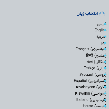
انتخاب زبان
فارسی
English
العربیة
اردو
(فرانسوی) Français
(هندی) हिन्दी
(بنگالی) বাংলা
(ترکی) Türkçe
(روسی) Русский
(اسپانیولی) Español
(آذری) Azərbaycan
(سواحلی) Kiswahili
(ایتالیایی) Italiano
(هوسه) Hausa