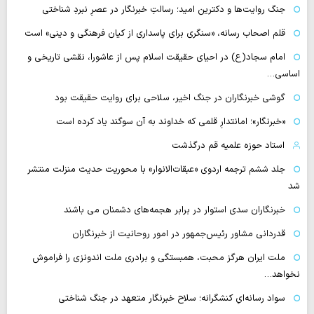
جنگ روایت‌ها و دکترین امید؛ رسالتِ خبرنگار در عصرِ نبردِ شناختی
قلم اصحاب رسانه، «سنگری برای پاسداری از کیان فرهنگی و دینی» است
امام سجاد(ع) در احیای حقیقت اسلام پس از عاشورا، نقشی تاریخی و
اساسی…
گوشی خبرنگاران در جنگ اخیر، سلاحی برای روایت حقیقت بود
«خبرنگار»؛ امانتدارِ قلمی که خداوند به آن سوگند یاد کرده است
استاد حوزه علمیه قم درگذشت
جلد ششم ترجمه اردوی «عبقات‌الانوار» با محوریت حدیث منزلت منتشر
شد
خبرنگاران سدی استوار در برابر هجمه‌های دشمنان می باشند
قدردانی مشاور رئیس‌جمهور در امور روحانیت از خبرنگاران
ملت ایران هرگز محبت، همبستگی و برادری ملت اندونزی را فراموش
نخواهد…
سواد رسانه‌ایِ کنشگرانه؛ سلاح خبرنگار متعهد در جنگ شناختی