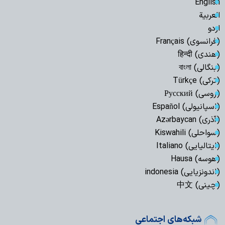
English
العربیة
اردو
(فرانسوی) Français
(هندی) हिन्दी
(بنگالی) বাংলা
(ترکی) Türkçe
(روسی) Русский
(اسپانیولی) Español
(آذری) Azərbaycan
(سواحلی) Kiswahili
(ایتالیایی) Italiano
(هوسه) Hausa
(اندونزیایی) indonesia
(چینی) 中文
شبکه‌های اجتماعی