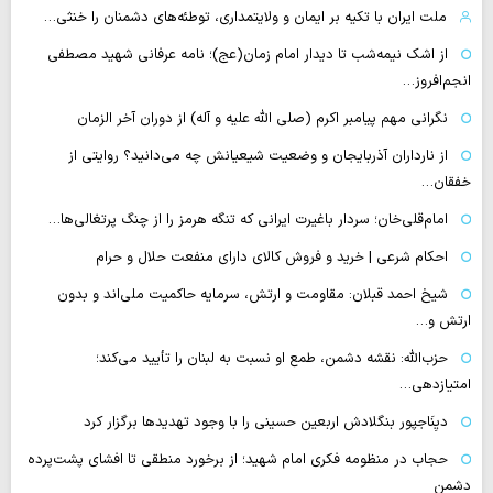
ملت ایران با تکیه بر ایمان و ولایتمداری، توطئه‌های دشمنان را خنثی…
از اشک نیمه‌شب تا دیدار امام زمان(عج)؛ نامه عرفانی شهید مصطفی
انجم‌افروز…
نگرانی مهم پیامبر اکرم (صلی الله علیه و آله) از دوران آخر الزمان
از نارداران آذربایجان و وضعیت شیعیانش چه می‌دانید؟ روایتی از
خفقان…
امام‌قلی‌خان؛ سردار باغیرت ایرانی که تنگه هرمز را از چنگ پرتغالی‌ها…
احکام شرعی | خرید و فروش کالای دارای منفعت حلال و حرام
شیخ احمد قبلان: مقاومت و ارتش، سرمایه حاکمیت ملی‌اند و بدون
ارتش و…
حزب‌الله: نقشه دشمن، طمع‌ او نسبت به لبنان را تأیید می‌کند؛
امتیازدهی…
دیِنَاجپور بنگلادش اربعین حسینی را با وجود تهدیدها برگزار کرد
حجاب در منظومه فکری امام شهید؛ از برخورد منطقی تا افشای پشت‌پرده
دشمن