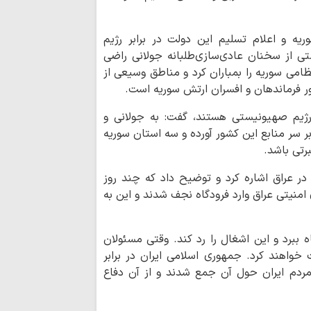
خدمت‌رسانی شبان
در موکب‌های مسیر ز
ه و اعلام تسلیم این دولت در برابر رژیم
ی از سخنان عادی‌سازی‌طلبانه جولانی راضی
پیام تبریک نمای
ظامی سوریه را بمباران کرد و مناطق وسیعی از
خبرگان رهبری به سرل
ور فرماندهان و افسران ارتش سوریه است.
قلم خبرنگاران به
ژیم صهیونیستی هستند، گفت: به جولانی و
در میدان دفاعی اثرگ
ر سر منابع این کشور آورده و سه استان سوریه
کتاب «قرآن و ترج
رتی باشد.
ترجمه انگلیسی» در 
در عراق اشاره کرد و توضیح داد که چند روز
ایران به هیچ قیم
امنیتی عراق وارد فرودگاه نجف شدند و این به
نشینی نخواهد کرد
ماه
ه ببرد و این اشغال را رد کند. وقتی مسئولان
ت خواهند کرد. جمهوری اسلامی ایران در برابر
حدیث روز | دخترا
مردم ایران حول آن جمع شدند و از آن دفاع
حضور روحانیون 
به زائران پیاده امام 