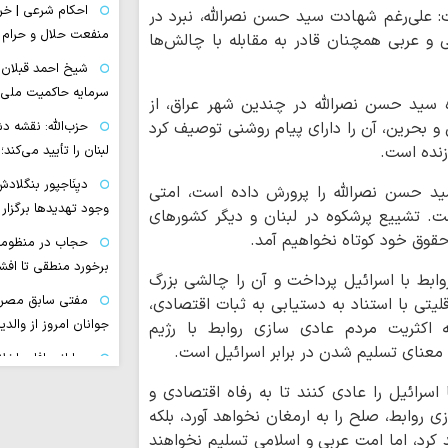
احکام شرعی | خری
 علی‌رغم شهادت سید حسن نصرالله، نبرد در
منفعت حلال و حرام
ی و عربی همچنان قادر به مقابله با چالش‌ها
شیخ احمد قبلان:
سرمایه حاکمیت ملی‌
 سید حسن نصرالله در چندین شهر عراق، از
و بحرین، آن را دارای پیام روشنی توصیف کرد
حزب‌الله: نقشه د
نده است.
لبنان را تأیید می‌کند
دیِنَاجپور بنگلاد
سید حسن نصرالله را پرورش داده است، امتی
وجود تهدیدها برگزار 
ت. تشییع پرشکوه در لبنان و دیگر کشورهای
قوق خود کوتاه نخواهیم آمد.
حجاب در منظومه ف
برخورد منطقی تا اف
بط با اسرائیل پرداخت و آن را چالشی بزرگ
مفتی سابق مصر ن
یتی با استناد به دستیابی به ثبات اقتصادی،
جوانان امروز از والد
 اکثریت مردم عادی سازی روابط با رژیم
 معنای تسلیم شدن در برابر اسرائیل است.
چرا انحرافات اخل
عروسی‌های امروزی ا
سرائیل را عادی‌ کنند تا به رفاه اقتصادی و
ی روابط، صلح را به ارمغان نخواهد آورد، بلکه
خلاقیت محتوایی 
کرد، اما امت عربی و اسلامی تسلیم نخواهند
توفیق در سریال‌سازی