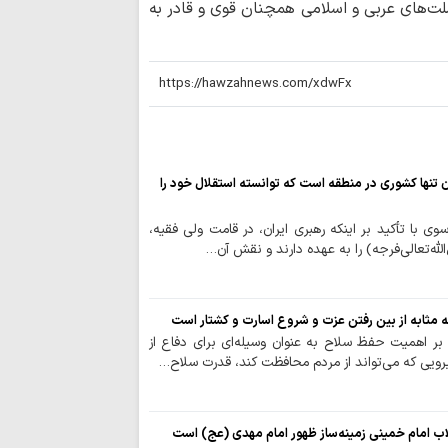
لت‌های عربی و اسلامی همچنان قوی و قادر به
آغاز پنجمین سال
«هم‌محله امام رضا(ع
انتصاب دکتر ذوال
سیاسی رهبر معظم ان
دیدار معاون قوه ق
انتصاب دکتر مح
ن تنها کشوری در منطقه است که توانسته استقلال خود را
نماینده رهبر انقلاب 
‌ویژه برنامه‌های
ی با تأکید بر اینکه رهبری ایران، در قامت ولی فقیه،
لله‌تعالی‌فرجه) را به عهده دارند و نقش آن…
پایانی ماه صفر اعلام
جزئیات محافل ع
معصومه(س) در ایام 
ه مثابه از بین رفتن عزت و شروع اسارت و کشتار است
د بر اهمیت حفظ سلاح به عنوان وسیله‌ای برای دفاع از
خبرنگاران، چراغ‌
رویی که می‌تواند از مردم محافظت کند، قدرت سلاح…
حقیقت و آگاهی‌اند
یکم مهر؛ آغاز ر
حوزه‌های علمیه خواه
لاب امام خمینی زمینه‌ساز ظهور امام مهدی (عج) است