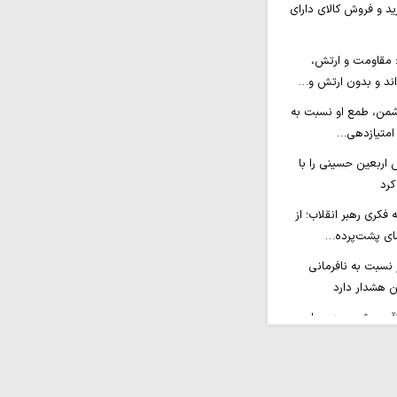
د و فروش کالای دارای
 مقاومت و ارتش،
اند و بدون ارتش و…
شمن، طمع‌ او نسبت به
؛ امتیازدهی…
ش اربعین حسینی را با
کرد
کری رهبر انقلاب؛ از
شای پشت‌پرده…
سبت به نافرمانی
ین هشدار دارد
اقی و شرعی در مراسم
فزایش یافته…
و جذابیت فرمی؛ رمز