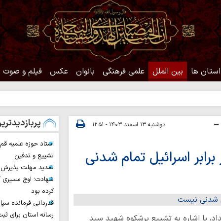
استان ها
بین الملل
علمی فرهنگی
بانوان
عکس
فیلم و صوت
حدیث روز | د
پربازدیدتری
دوشنبه ۱۳ اسفند ۱۴۰۳ - ۱۲:۵۱
استاد حوزه علمیه ق
رابر اسرائیل تمام شدنی
تشییع و تدفین
تمدید مهلت پذیرش ح
شهادت؛ اوج مسیری ک
کرده بود
قدردانی فرمانده سپا
رسانه استان برای ثب
د، با اشاره به تشییع پرشکوه شهید سید