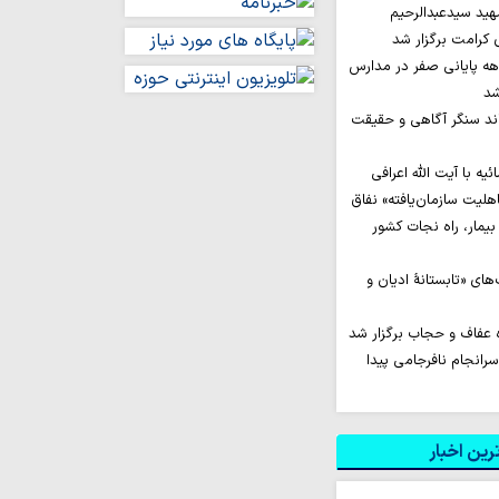
ید سیدعبدالرحیم
کرامت برگزار شد
هه پایانی صفر در مدارس
شد
اند سنگر آگاهی و حقیقت
یه با آیت الله اعرافی
هلیت سازمان‌یافته» نفاق
یمار، راه نجات کشور
ای «تابستانهٔ ادیان و
ه عفاف و حجاب برگزار شد
انجام نافرجامی پیدا
ین اخبار