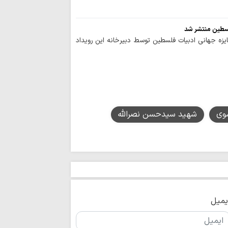
سطین منتشر شد
یزه جهانی ادبیات فلسطین توسط دبیرخانه این رویداد
سوی
شهید سیدحسن نصرالله
یمیل