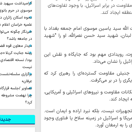
گرامیداشت سپهبد شه
مقاومت در برابر اسرائیل، با وجود تفاوت‌های
موسوی در حرم بانوی 
طقه ایجاد کند.
نحوه اسکان زائران د
علمیه خراسان اعلام 
ت الله سید یاسین موسوی امام جمعه بغداد با
خبرنگار چگونه می‌تو
لبنان، شهید سید حسن نصرالله، او را "شهید
در جامعه باشد؟
دیدار معاون قوه قضائ
ریشه جنایت کربلا «جا
وت، رویدادی مهم بود که جایگاه و نقش این
بود/ نسخه اقتصادیِ ب
یل را نشان می‌داد.
نیست
جنبش مقاومت گسترده‌ای را رهبری کرد که
برگزاری سلسله‌نشست‌ه
ری را در بر می‌گرفت.
عرفان»
تصاویر /جلسه قرارگا
انات مقاومت و نیروهای اسرائیلی و آمریکایی،
چرا نهضت مشروطه سر
ایجاد کند.
کرد؟
تجهیزات نیست، بلکه نبرد اراده و ایمان است.
ریکا و اسرائیل در زمینه سلاح یا فناوری وجود
جدیدتر
 را به ارمغان آورد.