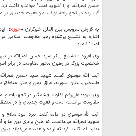
حسن نصرالله، او را "شهید امت" خواند و تأکید کرد 
گسترده در تجهیزات، توانسته واقعیت جدیدی در من
به گزارش سرویس بین الملل خبرگزاری
«
حوزه
»
، آی
اشاره به تشییع پرشکوه رهبر مقاومت اسلامی در 
امت" نامید.
وی افزود : تشییع پیکر سید حسن نصرالله در بیر
شخصیت بزرگ در رهبری محور مقاومت در برابر اسرائ
آیت الله موسوی گفت: شهید سید حسن نصرالله 
فلسطین، لبنان، سوریه، عراق، یمن و حتی مناطق دیگ
وی افزود: علی‌رغم تفاوت چشمگیر در تجهیزات و امک
مقاومت توانسته است واقعیت جدیدی را در منطقه 
آیت الله موسوی در ادامه گفت: نبرد، نبرد سلاح و 
شهید نصرالله می‌دانست که هیچ برابری بین ما و آم
ندارد، اما ثابت کرد که اراده و عقیده می‌تواند پیروزی