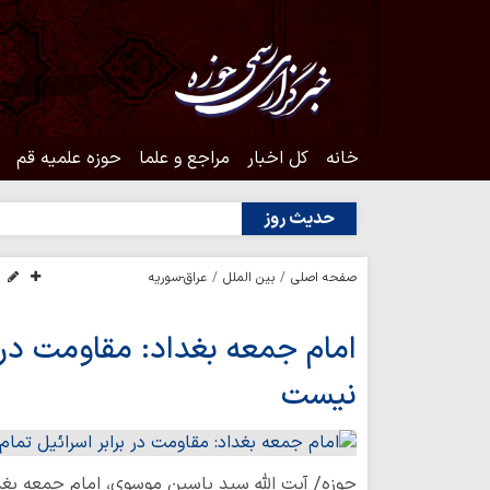
خانه
کل اخبار
مراجع و علما
حوزه علمیه قم
حدیث روز
صفحه اصلی
بین الملل
عراق-سوریه
امام جمعه بغداد: مقاومت در ب
نیست
حوزه/ آیت الله سید یاسین موسوی، امام جمعه بغدا