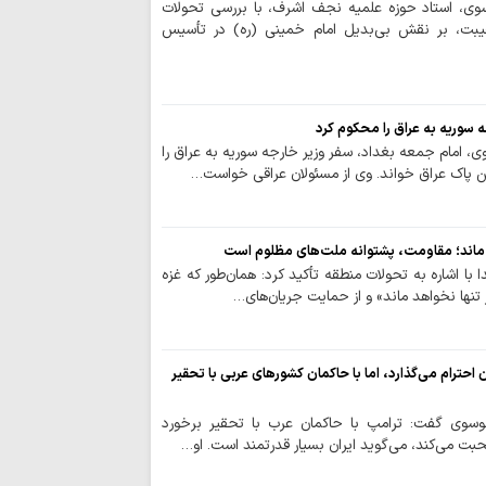
سوی، استاد حوزه علمیه نجف اشرف، با بررسی تحولات
خانواده حسینی؛ 
بت، بر نقش بی‌بدیل امام خمینی (ره) در تأسیس
مسئول در عصر رسانه
فرصت استثنایی د
طلاب مقاطع تکمیلی ح
 سوریه به عراق را محکوم کرد
ظرفیت مسجد، به
ی، امام جمعه بغداد، سفر وزیر خارجه سوریه به عراق را
شناسایی مسائل و ظ
ین پاک عراق خواند. وی از مسئولان عراقی خواست…
اخلاق نبوی؛ الگو
پاسداشت خبرنگا
اهد ماند؛ مقاومت، پشتوانه ملت‌های مظلوم است
برگزار می‌شود
با اشاره به تحولات منطقه تأکید کرد: همان‌طور که غزه
 تنها نخواهد ماند» و از حمایت جریان‌های…
تحلیل‌های برگرفت
محکوم به شکست اس
اهمیت حضور طیف
 احترام می‌گذارد، اما با حاکمان کشورهای عربی با تحقیر
مردمی در اجرای طرح
البلاغه…
وسوی گفت: ترامپ با حاکمان عرب با تحقیر برخورد
صحبت می‌کند، می‌گوید ایران بسیار قدرتمند است. او…
ملت حسینی ایران
از آرمان‌هایش دست ب