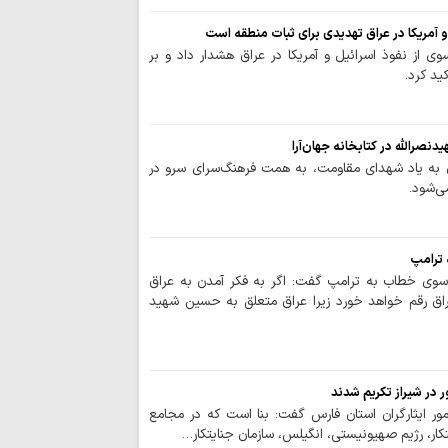
عرصه رسانه، میدا
و آمریکا در عراق تهدیدی برای ثبات منطقه است
تمام عیار است
وی از نفوذ اسرائیل و آمریکا در عراق هشدار داد و بر
ید کرد.
قوه قضائیه تراز 
مظلوم و مدافع حقو
استاد هادوی تهرا
نصرالله در کتابخانه جهان‌آرا
تسلیت گفت
 به یاد شهدای مقاومت، به همت فرهنگ‌سرای سرو در
می‌شود.
خبرنگاران تمدن ا
مقابله با استعمار را
برگزاری نشست‌ها
 ترامپ
سوی خطاب به ترامپ گفت: اگر به فکر آمدن به عراق
«مجاهدان در غربت»
اق رقم خواهد خورد زیرا عراق متعلق به حسین شهید
قدردانی فرمانده
رسانه استان برای ثب
نماینده قم پیگی
 در شیراز تکریم شدند
نویسنده و فعال د
ور ایثارگران استان فارس گفت: بنا است که در مجامع
باید در مسأله حجاب
یتکار، رژیم صهیونیستی، انگیلس، سازمان جنایتکار…