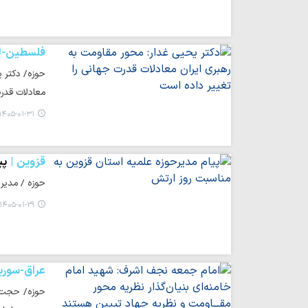
فلسطین-لب
حوزه/ دکتر 
معادلات قدر
۱۴۰۵-۰۱-۳۱ ۰۹:۲۳
قزوین
پی
حوزه / مدیر 
۱۴۰۵-۰۱-۲۹ ۱۱:۵۶
عراق-سوری
حوزه/ حجت ا