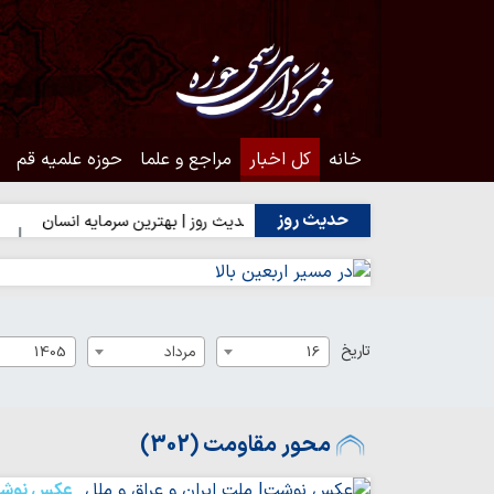
خانه
کل اخبار
مراجع و علما
حوزه علمیه قم
حدیث روز
بت اهل‌بیت(ع)
حدیث روز | بهترین سرمایه انسان
حدیث روز | ش
تاریخ
16
مرداد
1405
محور مقاومت (302)
عکس نوش