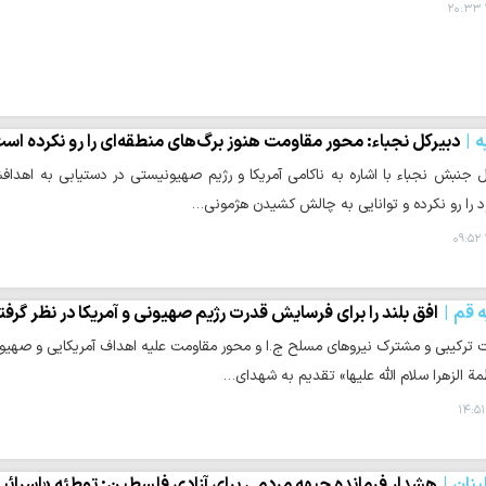
ه
دبیرکل نجباء: محور مقاومت هنوز برگ‌های منطقه‌ای را رو نکرده اس
ل جنبش نجباء با اشاره به ناکامی آمریکا و رژیم صهیونیستی در دستیابی به اهدا
د را رو نکرده و توانایی به چالش کشیدن هژمونی…
ه قم
افق بلند را برای فرسایش قدرت رژیم صهیونی و آمریکا در نظر گرفته
اطمة الزهرا سلام الله علیها» تقدیم به شهدای…
نان
هشدار فرمانده جبهه مردمی برای آزادی فلسطین: توطئه «اسرائی