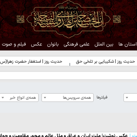
استان ها
بین الملل
علمی فرهنگی
بانوان
عکس
فیلم و صوت
کیبایی بر تلخی حق
حدیث روز | استغفار حضرت زهرا(س) برای زائران ا
فیلترها
همه‌ی سرویس‌ها
همه‌ی انواع خبر
ت
عکس نوشت| ملت ایران و عراق و ملل عالم و محور مقاومت و جوانان 