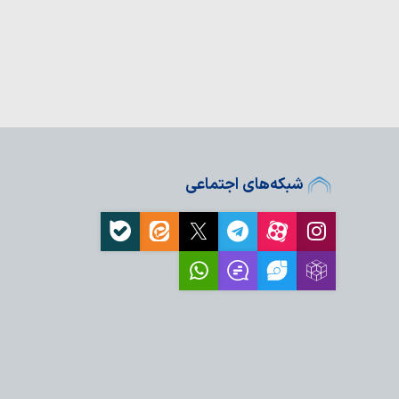
م حسین(ع) الگو گرفت‼
نجمن حجتیه
ای معرفی پیامبر اکرم(ص)
دارد
سیاری از انحرافات اخلاقی
فتار معضل شبه‌روشنفکری
شبکه‌های اجتماعی
عمال طلا برای مرد
داران حقیقت، معمار
عیت رسانه‌ای…
نبه ۱۷ مرداد ماه
 بانوی کرامت به
مین مؤمنی
ی یاری پیامبر خدا در
ت خدا یا رضایت مردم؟
ام روزانه ۱۰ هزار زائر در موکب حرم