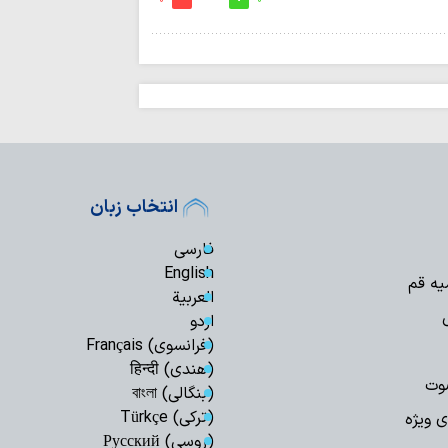
نمی‌توان از اما
تناقض عجیب تفکر ا
سینمای ایران بر
برنامه‌ریزی راهبردی ن
چرا تکبّر، ریشه ب
و اجتماعی است؟
سینمای ایران گر
است
انتخاب زبان
احکام شرعی | است
خبرنگاران؛ امانت
فارسی
اعتماد و سرمایه مرج
English
یه قم
صفحه اول روزنامه‌های ش
العربیة
تسلیت تولیت حرم
اردو
حجت‌الاسلام‌والمسل
(فرانسوی) Français
مهم‌ترین جلوه‌ها
(هندی) हिन्दी
وت
شرایط کنونی
(بنگالی) বাংলা
حدیث روز | رضای
(ترکی) Türkçe
ی ویژه
(روسی) Русский
اطع