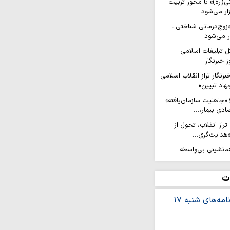
ی(ره)» با محور تربیت
زار می‌شود…
وج‌درمانی شناختی ـ
ار می‌شود
ل تبلیغات اسلامی
 خبرنگار
رنگار تراز انقلاب اسلامی
جهاد تبیین»…
 «جاهلیت سازمان‌یافته»
ادیِ بیمار،…
تراز انقلاب، تحول از
 «هدایت‌گری…
 شب هم‌نشینی بی‌واسطه
 گرگان+ عکس
ران آگاهی و مطالبه‌گران
ت
ران مرزهای حقیقت در
ند
قلابی در برابر