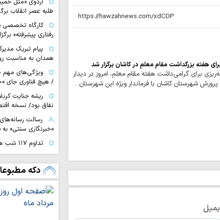
اردوی «مثل خمین
طلبه عصر انقلاب برگ
کارگاه تخصصی «ز
رفتاری پیشرفته» برگز
پیام تبریک مدیرک
همدان به مناسبت روز
ای هفته بزرگداشت مقام معلم در کاشان برگزار شد
ویژگی‌های مهم خب
یزی برای گرامی‌داشت هفته مقام معلم، امروز در دیدار
/ هیچ فناوری‌ جای «
پرورش شهرستان کاشان با فرماندار ویژه این شهرستان…
ریشه جنایت کربلا
نفاق بود/ نسخه اقتص
رسالت رسانه‌های 
«خبرنگاری سنتی» به
تداوم ۱۱۷
روحانیت با مردم در
خبرنگاران، پرچمدا
دکه مطبوعا
حقیقت هستند
خبرنگاران، پاسدا
میدان جنگ نرم هست
یمیل
سپاه: رسانه‌های ان