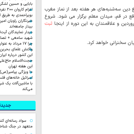
بابایی و حسین لشگر
دین سه‌شنبه‌های هر هفته بعد از نماز مغرب
اعزام ک
بویراحمدی به طریق 
ع در قم، میدان معلم برگزار می شود. شروع
خبرنگاران راویان امی
ثبت
بیدار جامعه‌اند
دیدار نمایندگان آیت‌ال
شهید سامعی + تصاو
ان سخنرانی خواهد کرد.
چرا 17 مرداد به عنوان روز خبرنگار نامیده شد؟
واکنش علمای بحرین
این کشور درباره ایران
حجت‌الاسلام حاج‌علی
این هفته تهران
۱۰ ویژگی پیامبر(ص) در آیه ۱۵۷ سوره اعراف
اسرائیل خانه‌های فلسط
با ماشین‌آلات یک شر
می‌کند
جدیدتر
سواد رسانه‌ایِ کن
متعهد در جنگ شناخ