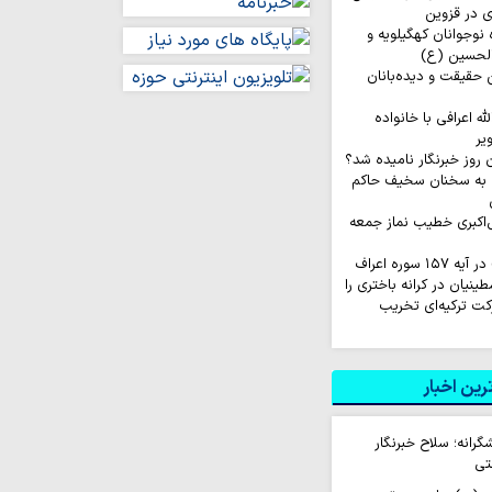
ی در قزوین
اروان ۲۰۰ نفره نوجوانان کهگیلویه و
الحسین (ع)
ن حقیقت و دیده‌بانان
له اعرافی با خانواده
یر
 به سخنان سخیف حاکم
‌اکبری خطیب نماز جمعه
ینیان در کرانه باختری را
کت ترکیه‌ای تخریب
ین اخبار
شگرانه؛ سلاح خبرنگار
تی