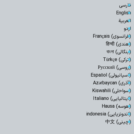
فارسی
English
العربیة
اردو
(فرانسوی) Français
(هندی) हिन्दी
(بنگالی) বাংলা
(ترکی) Türkçe
(روسی) Русский
(اسپانیولی) Español
(آذری) Azərbaycan
(سواحلی) Kiswahili
(ایتالیایی) Italiano
(هوسه) Hausa
(اندونزیایی) indonesia
(چینی) 中文