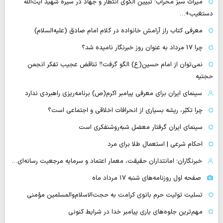
میراث سبز محراب؛ تبیین الگوی انتظار و جهاد در سیره شهید آیت‌الله
دستغیب+…
معرفی کتاب راز آرامش خانواده در کلام امام صادق (علیه‌السلام)
چرا 17 مرداد به عنوان روز خبرنگار نامیده شد؟
نمی‌توان از امام حسین(ع) الگو گرفت‼ تناقض عجیب تفکر انجمن
حجتیه
سینمای ایران برای معرفی پیامبر اکرم(ص) برنامه‌ریزی راهبردی ندارد
چرا تکبّر، ریشه بسیاری از انحرافات اخلاقی و اجتماعی است؟
سینمای ایران گرفتار معضل شبه‌روشنفکری است
احکام شرعی | استعمال طلا برای مرد
خبرنگاران؛ امانتداران حقیقت، معمار اعتماد و سرمایه مرجعیت رسانه‌ای…
صفحه اول روزنامه‌های شنبه ۱۷ مرداد ماه
تسلیت تولیت حرم بانوی کرامت به حجت‌الاسلام‌والمسلمین مؤمنی
مهم‌ترین جلوه‌های یاری پیامبر خدا در شرایط کنونی