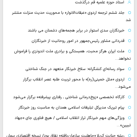
استاد حوزه علمیه قم درگذشت
جلد ششم ترجمه اردوی «عبقات‌الانوار» با محوریت حدیث منزلت منتشر
شد
خبرنگاران سدی استوار در برابر هجمه‌های دشمنان می باشند
قدردانی مشاور رئیس‌جمهور در امور روحانیت از خبرنگاران
ملت ایران هرگز محبت، همبستگی و برادری ملت اندونزی را فراموش
نخواهد…
سواد رسانه‌ایِ کنشگرانه؛ سلاح خبرنگار متعهد در جنگ شناختی
اردوی «مثل خمینی(ره)» با محور تربیت طلبه عصر انقلاب برگزار
می‌شود…
کارگاه تخصصی «زوج‌درمانی شناختی ـ رفتاری پیشرفته» برگزار می‌شود
پیام تبریک مدیرکل تبلیغات اسلامی همدان به مناسبت روز خبرنگار
ویژگی‌های مهم خبرنگار تراز انقلاب اسلامی / هیچ فناوری‌ جای «جهاد
تبیین»…
ریشه جنایت کربلا «جاهلیت سازمان‌یافته» نفاق بود/ نسخه اقتصادیِ بیمار،