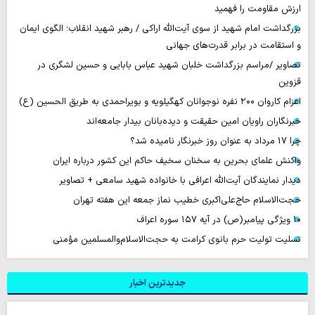
ارزش مقاومت را فهمید
بزرگداشت امام شهید از سوی آیت‌الله اراکی / رهبر شهید انقلاب؛ الگوی ایمان
و استقامت در برابر قدرت‌های جهانی
تصاویر /مراسم بزرگداشت خلبان شهید عباس بابایی و حسین لشگری در
قزوین
اعزام کاروان ۲۰۰ نفره نوجوانان کهگیلویه و بویراحمدی به طریق الحسین (ع)
خبرنگاران راویان امین حقیقت و دیده‌بانان بیدار جامعه‌اند
چرا 17 مرداد به عنوان روز خبرنگار نامیده شد؟
واکنش علمای بحرین به سخنان سخیف حاکم این کشور درباره ایران
دیدار نمایندگان آیت‌الله اعرافی با خانواده شهید سامعی + تصاویر
حجت‌الاسلام حاج‌علی‌اکبری خطیب نماز جمعه این هفته تهران
۱۰ ویژگی پیامبر(ص) در آیه ۱۵۷ سوره اعراف
تسلیت تولیت حرم بانوی کرامت به حجت‌الاسلام‌والمسلمین مؤمنی
جدیدترین اخبار