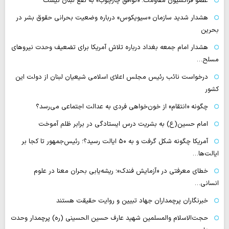
عضو فراکسیون مقاومت: «توافق چارچوب» به نفع لبنان نیست
هشدار شدید سازمان «سیویکوس» درباره وضعیت بحرانی حقوق بشر در
بحرین
هشدار امام جمعه بغداد درباره تلاش آمریکا برای تضعیف وحدت نیروهای
مسلح…
درخواست نائب رئیس مجلس اعلای اسلامی شیعیان لبنان از دولت این
کشور
چگونه «انتقام» از خون‌خواهی فردی به عدالت اجتماعی می‌رسد؟
امام حسین(ع) به بشریت درس ایستادگی در برابر ظلم آموخت
آمریکا چگونه شکل گرفت و به ۵۰ ایالت رسید؟؛ رئیس‌جمهور تا کجا بر
ایالت‌ها…
خطای معرفتی در «آزمایش فندک»؛ ریشه‌یابی بحران معنا در علوم
انسانی…
خبرنگاران پرچمداران جهاد تبیین و روایت حقیقت هستند
حجت‌الاسلام والمسلمین شهید عارف حسین الحسینی (ره) پرچمدار وحدت