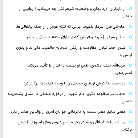
از نارداران آذربایجان و وضعیت شیعیانش چه می‌دانید؟ روایتی از
خفقان…
امام‌قلی‌خان؛ سردار باغیرت ایرانی که تنگه هرمز را از چنگ پرتغالی‌ها…
احکام شرعی | خرید و فروش کالای دارای منفعت حلال و حرام
شیخ احمد قبلان: مقاومت و ارتش، سرمایه حاکمیت ملی‌اند و بدون
ارتش و…
حزب‌الله: نقشه دشمن، طمع‌ او نسبت به لبنان را تأیید می‌کند؛
امتیازدهی…
دیِنَاجپور بنگلادش اربعین حسینی را با وجود تهدیدها برگزار کرد
حجاب در منظومه فکری امام شهید؛ از برخورد منطقی تا افشای پشت‌پرده
دشمن
مفتی سابق مصر نسبت به نافرمانی جوانان امروز از والدین هشدار دارد
چرا انحرافات اخلاقی و شرعی در مراسم عروسی‌های امروزی افزایش
یافته…