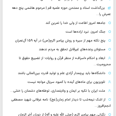
بزرگداشت استاد و ممتحن حوزه علمیه قم | مرحوم هاشمی پنج دهه
عمرش را…
جامعه امروز اطاعت از ولی خدا را تمرین کند
جنگ امروز، نبرد اراده‌ها است
پنج نکته مهم از سیره و روش پیامبر اکرم(ص) در آیه ۱۵۹ آل‌عمران
مسئولان وعده‌های غیرقابل تحقق به مردم ندهند
ابعاد و احکام «اسراف» از منظر قرآن و روایات؛ از تضییع حقوق تا
محرومیت…
دانشگاه‌ها باید پرچمدار آزادی علم و تولید قدرت بین‌المللی باشند
تلویزیون برای ماه‌های آینده با کمبود سریال مواجه نیست
ملت ایران با تکیه بر ایمان و ولایتمداری، توطئه‌های دشمنان را خنثی…
از اشک نیمه‌شب تا دیدار امام زمان(عج)؛ نامه عرفانی شهید مصطفی
انجم‌افروز…
نگرانی مهم پیامبر اکرم (صلی الله علیه و آله) از دوران آخر الزمان