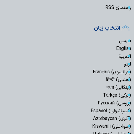
راهنمای RSS
انتخاب زبان
فارسی
English
العربیة
اردو
(فرانسوی) Français
(هندی) हिन्दी
(بنگالی) বাংলা
(ترکی) Türkçe
(روسی) Русский
(اسپانیولی) Español
(آذری) Azərbaycan
(سواحلی) Kiswahili