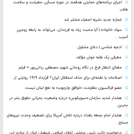
اجرای برنامه‌های حمایتی هدفمند در حوزه مسکن، معیشت و سلامت
طلاب
شماره جدید نشریه اصفیاء منتشر شد
سواد خانواده | آیا محبت زیاد به فرزندان، می‌تواند به رابطه زوجین
آسیب…
ادعیه شناسی | دعای مشلول
معرفی یک طلبه جوان مؤلف
معنایِ انتظارِ فرج در نگاه روحانیِ شهید مصطفی ردانی‌پور + فیلم
اصلاحات یا نقشه‌ای برای حذف استقلال ایران؟ قرارداد ۱۹۱۹؛ روایتی از…
عضو فراکسیون مقاومت: «توافق چارچوب» به نفع لبنان نیست
هشدار شدید سازمان «سیویکوس» درباره وضعیت بحرانی حقوق بشر در
بحرین
هشدار امام جمعه بغداد درباره تلاش آمریکا برای تضعیف وحدت نیروهای
مسلح…
درخواست نائب رئیس مجلس اعلای اسلامی شیعیان لبنان از دولت این