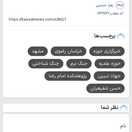
زهرا حسینی
کد مطلب:
1269731
برچسب‌ها
خبرگزاری حوزه
خراسان رضوی
مشهد
حوزه علمیه
جنگ نرم
جنگ شناختی
جهاد تبیین
پژوهشکده امام رضا
حسن شفیعیان
نظر شما
نام