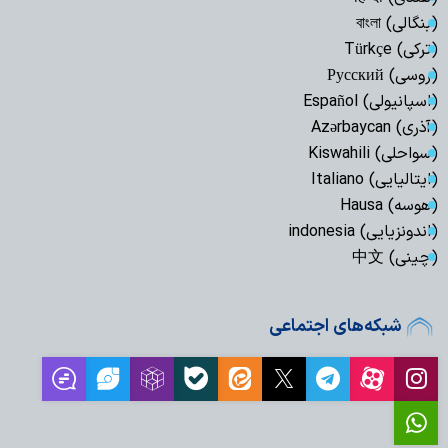
(بنگالی) বাংলা
(ترکی) Türkçe
(روسی) Русский
(اسپانیولی) Español
(آذری) Azərbaycan
(سواحلی) Kiswahili
(ایتالیایی) Italiano
(هوسه) Hausa
(اندونزیایی) indonesia
(چینی) 中文
شبکه‌های اجتماعی