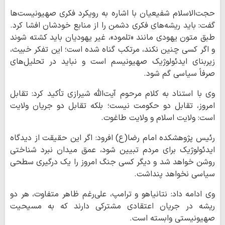
حجت‌الاسلام شفیعیان با اشاره به رویکرد فکری صهیونیست‌ها
گفت: باید ریشه‌های فکری دشمن را از منابع خودشان افشا کرد.
طبق متون یهودی مانند «تلمود»، غیر یهودیان باید کشته شوند
و اگر کسی چنین نکند، مرتکب گناه شده است؛ این تفکر خبیث،
زیربنای ایدئولوژیک صهیونیسم است و نباید در تحلیل‌های
صرفاً سیاسی گم شود.
وی با استناد به کلام مرحوم آیت‌الله شیرازی تأکید کرد: تقابل
امروز، تقابل دو حکومت نیست؛ بلکه تقابل دو جریان ولایت
است: ولایت اسلام و ولایت طاغوت.
رئیس پژوهشکده امام رضا(ع) افرود: اگر این حقیقت از دیدگاه
ایدئولوژیک برای مردم تبیین شود، عمق میدان نبرد شناختی
روشن خواهد شد و دیگر کسی جنگ امروز را یک درگیری سطحی
سیاسی نخواهد پنداشت.
وی ادامه داد: نتانیاهو و ترامپ، علی‌رغم ظاهر متفاوت، هر دو
ریشه در جریان اعتقادی مشترکی دارند که به مسیحیت
صهیونیستی وابسته است.