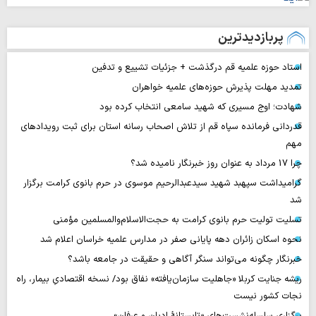
پربازدیدترین
استاد حوزه علمیه قم درگذشت + جزئیات تشییع و تدفین
تمدید مهلت پذیرش حوزه‌های علمیه خواهران
شهادت؛ اوج مسیری که شهید سامعی انتخاب کرده بود
قدردانی فرمانده سپاه قم از تلاش اصحاب رسانه استان برای ثبت رویدادهای
مهم
چرا 17 مرداد به عنوان روز خبرنگار نامیده شد؟
گرامیداشت سپهبد شهید سیدعبدالرحیم موسوی در حرم بانوی کرامت برگزار
شد
تسلیت تولیت حرم بانوی کرامت به حجت‌الاسلام‌والمسلمین مؤمنی
نحوه اسکان زائران دهه پایانی صفر در مدارس علمیه خراسان اعلام شد
خبرنگار چگونه می‌تواند سنگر آگاهی و حقیقت در جامعه باشد؟
ریشه جنایت کربلا «جاهلیت سازمان‌یافته» نفاق بود/ نسخه اقتصادیِ بیمار، راه
نجات کشور نیست
برگزاری سلسله‌نشست‌های «تابستانهٔ ادیان و عرفان»