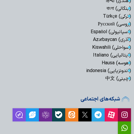
(هندی) हिन्दी
(بنگالی) বাংলা
(ترکی) Türkçe
(روسی) Русский
(اسپانیولی) Español
(آذری) Azərbaycan
(سواحلی) Kiswahili
(ایتالیایی) Italiano
(هوسه) Hausa
(اندونزیایی) indonesia
(چینی) 中文
شبکه‌های اجتماعی